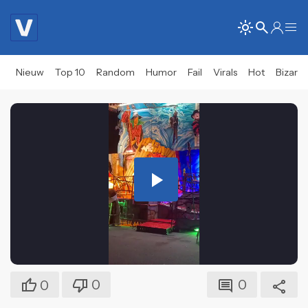
Nieuw
Top 10
Random
Humor
Fail
Virals
Hot
Bizar
Play
Video
0
0
0