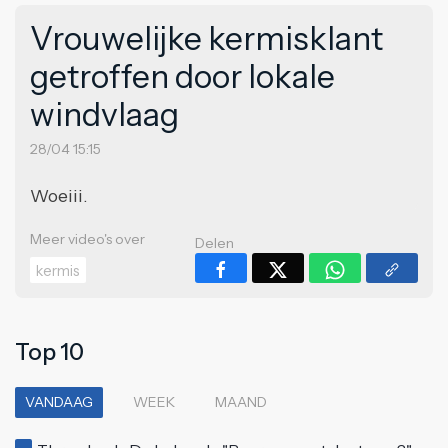
Vrouwelijke kermisklant
getroffen door lokale
windvlaag
28/04 15:15
Woeiii.
Meer video's over
Delen
kermis
Top 10
VANDAAG
WEEK
MAAND