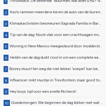
Throwback: De bekende "Buurman, wat doet u nu?"-scène uit Flodder met Tatjana Šimić
1
Aso's rammen meerdere keren de auto van de buren, maar doen alsof er niets gebeurd is
2
Klimaatactivisten besmeuren Sagrada Familia in Barcelona met lading verf
3
Tip van de dag: Nooit vlak voor een vrachtwagen invoegen
4
Woning in New Mexico meegesleurd door modderstroom
5
Heldin van de dag duikt riool in om een complete eendenfamilie te redden
6
Bizzey stuurt fan weg die niet lekker 'soepel' kan bewegen op podium
7
Influencer mikt muntje in Trevifontein, maar gooit toerist bijna knock-out
8
Hey boys, tijd voor een snelle fitcheck!
9
Goedemorgen. We beginnen de dag lekker met wat rek- en strekoefeningen
10