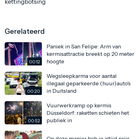
kettingbotsing
Gerelateerd
Paniek in San Felipe: Arm van
kermisattractie breekt op 20 meter
hoogte
00:12
Wegsleepkarma voor aantal
illegaal geparkeerde (huur)auto's
in Duitsland
00:20
Vuurwerkramp op kermis
Düsseldorf: raketten schieten het
publiek in
00:52
Op deze manier heb je altijd prijs