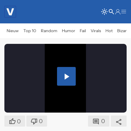
Nieuw
Top 10
Random
Humor
Fail
Virals
Hot
Bizar
Play
Video
0
0
0