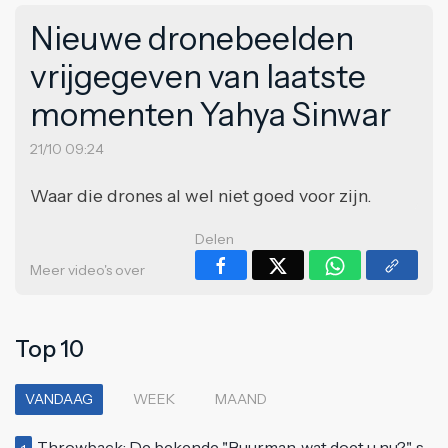
Nieuwe dronebeelden
vrijgegeven van laatste
momenten Yahya Sinwar
21/10 09:24
Waar die drones al wel niet goed voor zijn.
Delen
Meer video's over
Top 10
VANDAAG
WEEK
MAAND
Throwback: De bekende "Buurman, wat doet u nu?"-scène uit Flodder met Tatjana Šimić