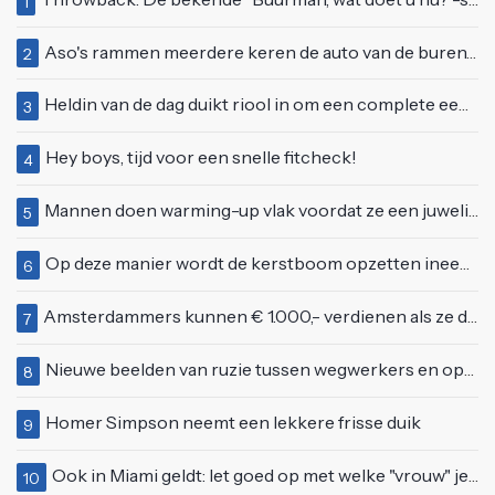
1
Aso's rammen meerdere keren de auto van de buren, maar doen alsof er niets gebeurd is
2
Heldin van de dag duikt riool in om een complete eendenfamilie te redden
3
Hey boys, tijd voor een snelle fitcheck!
4
Mannen doen warming-up vlak voordat ze een juwelierszaak in Rhenen overvallen
5
Op deze manier wordt de kerstboom opzetten ineens een stuk leuker
6
Amsterdammers kunnen € 1.000,- verdienen als ze deze simpele vragen goed beantwoorden
7
Nieuwe beelden van ruzie tussen wegwerkers en opgefokt mannetje met telefoon
8
Homer Simpson neemt een lekkere frisse duik
9
Ook in Miami geldt: let goed op met welke "vrouw" je zoent
10