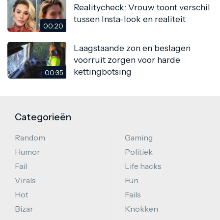
Realitycheck: Vrouw toont verschil
tussen Insta-look en realiteit
00:20
Laagstaande zon en beslagen
voorruit zorgen voor harde
kettingbotsing
00:35
Categorieën
Random
Gaming
Humor
Politiek
Fail
Life hacks
Virals
Fun
Hot
Fails
Bizar
Knokken