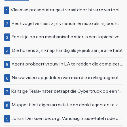
Vlaamse presentator gaat viraal door bizarre vertoning op live televisie: "Helemaal stijf van de bloem"
1
Pechvogel verliest zijn vriendin én auto als hij bocht te scherp neemt
2
Een ritje op een mechanische stier is een topidee voor een eerste date
3
Die horens zijn knap handig als je jeuk aan je arie hebt
4
Agent probeert vrouw in LA te redden die compleet van het padje is
5
Nieuw video opgedoken van man die in vliegtuigmotor springt op vliegveld Milaan
6
Ranzige Tesla-hater betrapt die Cybertruck op een 'speciale bruine coating' trakteert
7
Muppet filmt eigen arrestatie en denkt agenten te kunnen laten schorsen: "Jullie krijgen maandje vakantie"
8
Johan Derksen bezorgt Vandaag Inside-tafel rode oortjes met vuig verhaal: "Dat gebeurde al in de gang"
9