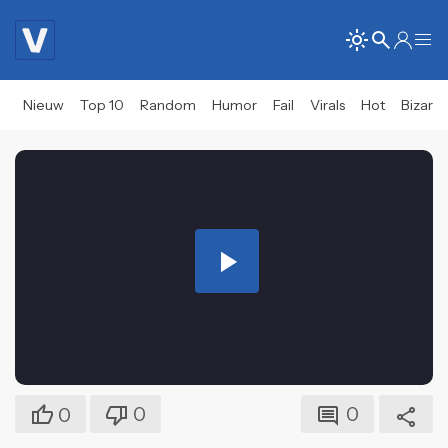
Nieuw
Top 10
Random
Humor
Fail
Virals
Hot
Bizar
Play
Video
0
0
0