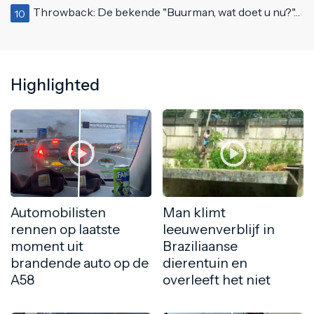
Throwback: De bekende "Buurman, wat doet u nu?"-scène uit Flodder met Tatjana Šimić
10
Highlighted
Automobilisten
Man klimt
rennen op laatste
leeuwenverblijf in
moment uit
Braziliaanse
brandende auto op de
dierentuin en
A58
overleeft het niet