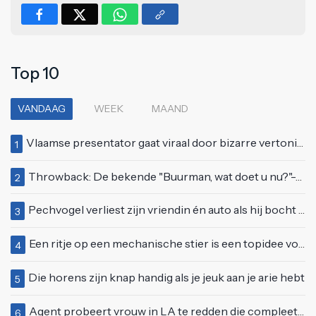
Top 10
VANDAAG
WEEK
MAAND
Vlaamse presentator gaat viraal door bizarre vertoning op live televisie: "Helemaal stijf van de bloem"
1
Throwback: De bekende "Buurman, wat doet u nu?"-scène uit Flodder met Tatjana Šimić
2
Pechvogel verliest zijn vriendin én auto als hij bocht te scherp neemt
3
Een ritje op een mechanische stier is een topidee voor een eerste date
4
Die horens zijn knap handig als je jeuk aan je arie hebt
5
Agent probeert vrouw in LA te redden die compleet van het padje is
6