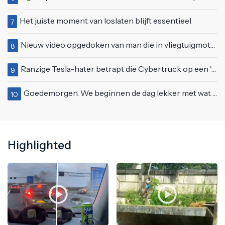
Het juiste moment van loslaten blijft essentieel
7
Nieuw video opgedoken van man die in vliegtuigmotor springt op vliegveld Milaan
8
Ranzige Tesla-hater betrapt die Cybertruck op een 'speciale bruine coating' trakteert
9
Goedemorgen. We beginnen de dag lekker met wat rek- en strekoefeningen
10
Highlighted