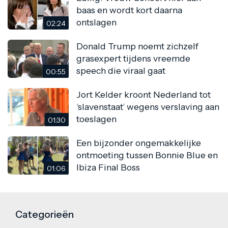
baas en wordt kort daarna
ontslagen
02:24
Donald Trump noemt zichzelf
grasexpert tijdens vreemde
speech die viraal gaat
00:55
Jort Kelder kroont Nederland tot
‘slavenstaat’ wegens verslaving aan
toeslagen
01:30
Een bijzonder ongemakkelijke
ontmoeting tussen Bonnie Blue en
Ibiza Final Boss
01:06
Categorieën