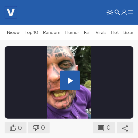
Nieuw
Top 10
Random
Humor
Fail
Virals
Hot
Bizar
Play
Video
0
0
0