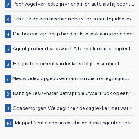
Pechvogel verliest zijn vriendin én auto als hij bocht te scherp neemt
2
Een ritje op een mechanische stier is een topidee voor een eerste date
3
Die horens zijn knap handig als je jeuk aan je arie hebt
4
Agent probeert vrouw in LA te redden die compleet van het padje is
5
Het juiste moment van loslaten blijft essentieel
6
Nieuw video opgedoken van man die in vliegtuigmotor springt op vliegveld Milaan
7
Ranzige Tesla-hater betrapt die Cybertruck op een 'speciale bruine coating' trakteert
8
Goedemorgen. We beginnen de dag lekker met wat rek- en strekoefeningen
9
Muppet filmt eigen arrestatie en denkt agenten te kunnen laten schorsen: "Jullie krijgen maandje vakantie"
10