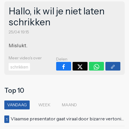
Hallo, ik wil je niet laten
schrikken
25/04 19:15
Mislukt.
Meer video's over
Delen
schrikken
Top 10
VANDAAG
WEEK
MAAND
Vlaamse presentator gaat viraal door bizarre vertoning op live televisie: "Helemaal stijf van de bloem"
1