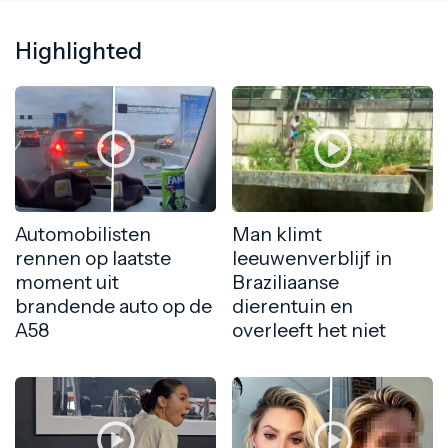
Highlighted
Automobilisten
Man klimt
rennen op laatste
leeuwenverblijf in
moment uit
Braziliaanse
brandende auto op de
dierentuin en
A58
overleeft het niet