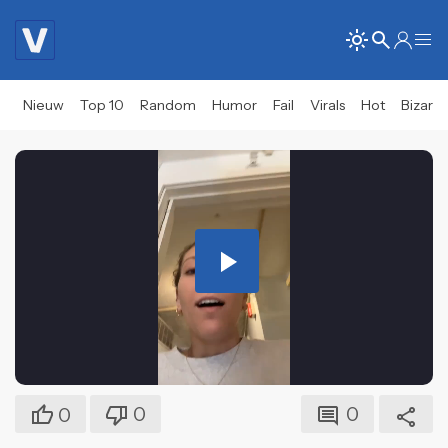
Nieuw
Top 10
Random
Humor
Fail
Virals
Hot
Bizar
Play
Video
0
0
0