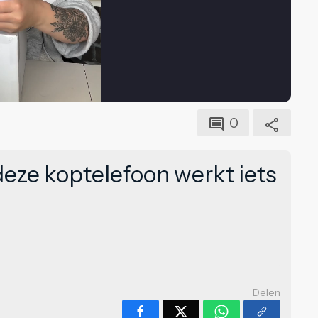
0
deze koptelefoon werkt iets
Delen