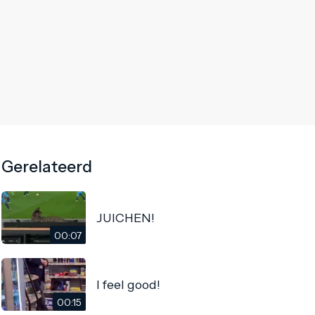
Gerelateerd
JUICHEN!
00:07
I feel good!
00:15