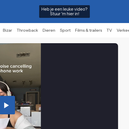
Heb je een leuke video?
Stuur 'm hier in!
Bizar
Throwback
Dieren
Sport
Films & trailers
TV
Verke
Play
Video