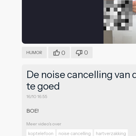
0
0
HUMOR
De noise cancelling van 
te goed
16/10 16:55
BOE!
Meer video's over
koptelefoon
noise cancelling
hartverzakking