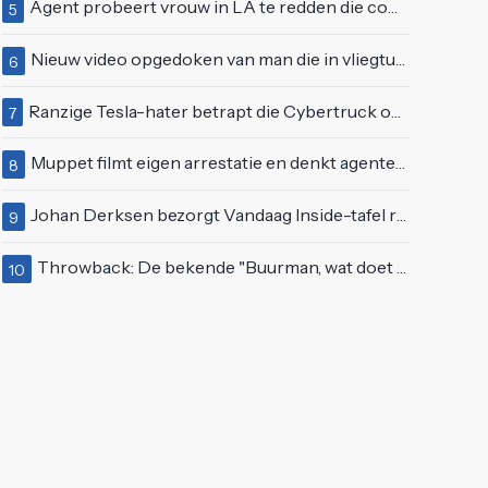
Agent probeert vrouw in LA te redden die compleet van het padje is
5
Nieuw video opgedoken van man die in vliegtuigmotor springt op vliegveld Milaan
6
Ranzige Tesla-hater betrapt die Cybertruck op een 'speciale bruine coating' trakteert
7
Muppet filmt eigen arrestatie en denkt agenten te kunnen laten schorsen: "Jullie krijgen maandje vakantie"
8
Johan Derksen bezorgt Vandaag Inside-tafel rode oortjes met vuig verhaal: "Dat gebeurde al in de gang"
9
Throwback: De bekende "Buurman, wat doet u nu?"-scène uit Flodder met Tatjana Šimić
10