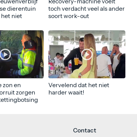
eeuwenverblijf
Recovery-machine voelt
nse dierentuin
toch verdacht veel als ander
 het niet
soort work-out
 zon en
Vervelend dat het niet
orruit zorgen
harder waait!
kettingbotsing
Contact