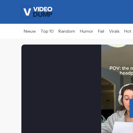
Nieuw
Top 10
Random
Humor
Fail
Virals
Hot