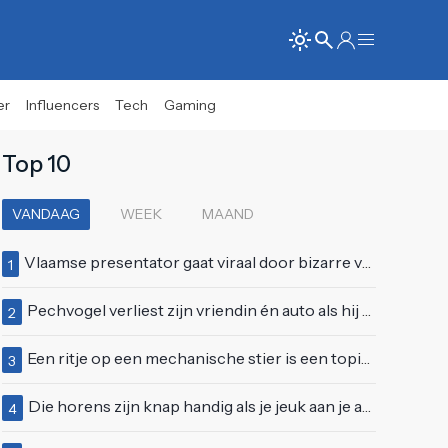
er
Influencers
Tech
Gaming
Top 10
VANDAAG
WEEK
MAAND
Vlaamse presentator gaat viraal door bizarre vertoning op live televisie: "Helemaal stijf van de bloem"
1
Pechvogel verliest zijn vriendin én auto als hij bocht te scherp neemt
2
Een ritje op een mechanische stier is een topidee voor een eerste date
3
Die horens zijn knap handig als je jeuk aan je arie hebt
4