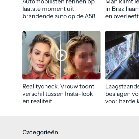
Automobilisten rennen op
Man klimt l
laatste moment uit
in Braziliaa
brandende auto op de A58
en overleeft
Realitycheck: Vrouw toont
Laagstaande
verschil tussen Insta-look
beslagen vo
en realiteit
voor harde 
Categorieën