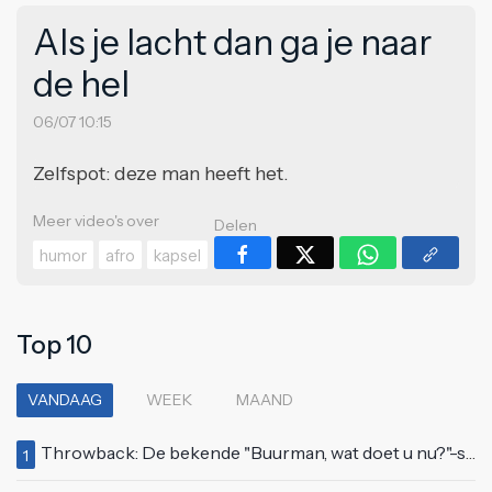
Als je lacht dan ga je naar
de hel
06/07 10:15
Zelfspot: deze man heeft het.
Meer video's over
Delen
humor
afro
kapsel
Top 10
VANDAAG
WEEK
MAAND
Throwback: De bekende "Buurman, wat doet u nu?"-scène uit Flodder met Tatjana Šimić
1