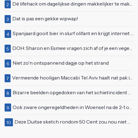
Dé lifehack om dagelijkse dingen makkelijker te maken
2
Dat is pas een gekke wipwap!
3
Spanjaard gooit bier in slurf olifant en krijgt internet over zich heen
4
DOH: Sharon en Esmee vragen zich af of je een vegetariër bent als je kip eet
5
Niet zo'n ontspannend dagje op het strand
6
Vermeende hooligan Maccabi Tel Aviv haalt nat pak in Amsterdamse gracht
7
Bizarre beelden opgedoken van het schietincident Vinkhuizen Bar in Groningen
8
Ook zware ongeregeldheden in Woensel na de 2-1 overwinning op Turkije
9
Deze Duitse sketch rondom 50 Cent zou nou niet meer op tv kunnen
10