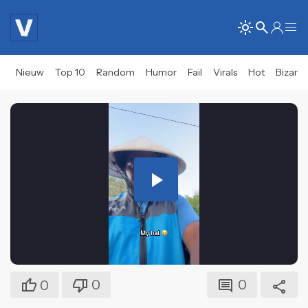
Nieuw
Top 10
Random
Humor
Fail
Virals
Hot
Bizar
Play
Video
0
0
0