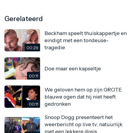
Gerelateerd
Beckham speelt thuiskappertje en
eindigt met een tondeuse-
tragedie
00:29
Doe maar een kapseltje
00:11
We geloven hem op zijn GROTE
blauwe ogen dat hij niet heeft
gedronken
00:11
Snoop Dogg presenteert het
weerbericht op live tv; natuurlijk
met een lekkere dosis