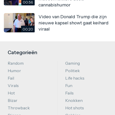
00:56
cannabishumor
Video van Donald Trump die zijn
nieuwe kapsel showt gaat keihard
viraal
00:20
Categorieën
Random
Gaming
Humor
Politiek
Fail
Life hacks
Virals
Fun
Hot
Fails
Bizar
Knokken
Throwback
Hot shots