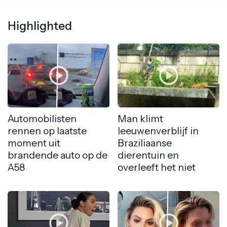
Highlighted
Automobilisten
Man klimt
rennen op laatste
leeuwenverblijf in
moment uit
Braziliaanse
brandende auto op de
dierentuin en
A58
overleeft het niet