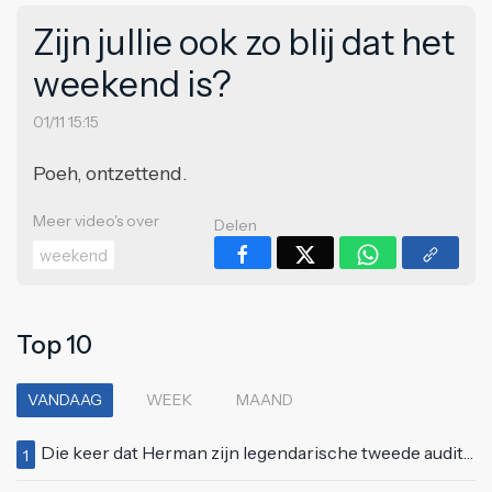
Zijn jullie ook zo blij dat het
weekend is?
01/11 15:15
Poeh, ontzettend.
Meer video's over
Delen
weekend
Top 10
VANDAAG
WEEK
MAAND
Die keer dat Herman zijn legendarische tweede auditie bij Idols deed
1