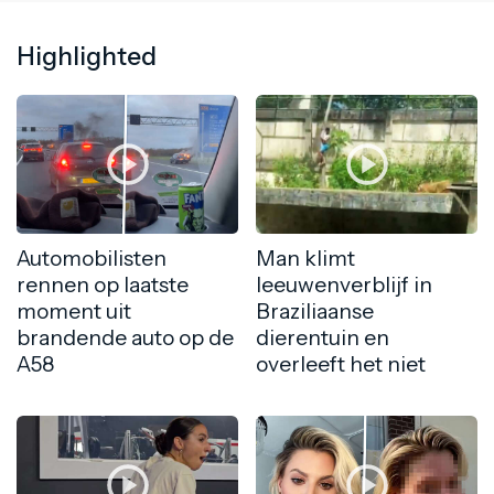
Highlighted
Automobilisten
Man klimt
rennen op laatste
leeuwenverblijf in
moment uit
Braziliaanse
brandende auto op de
dierentuin en
A58
overleeft het niet