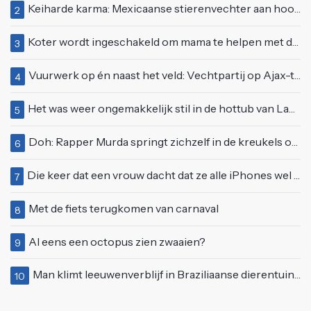
Keiharde karma: Mexicaanse stierenvechter aan hoorn gespietst voor ogen van duizenden toeschouwers
2
Koter wordt ingeschakeld om mama te helpen met de perfecte vakantiefoto te maken
3
Vuurwerk op én naast het veld: Vechtpartij op Ajax-tribune tussen supporters en stewards
4
Het was weer ongemakkelijk stil in de hottub van Lang Leve de Liefde
5
Doh: Rapper Murda springt zichzelf in de kreukels op het Moonstar Festival
6
Die keer dat een vrouw dacht dat ze alle iPhones wel op kon kopen
7
Met de fiets terugkomen van carnaval
8
Al eens een octopus zien zwaaien?
9
Man klimt leeuwenverblijf in Braziliaanse dierentuin en overleeft het niet
10