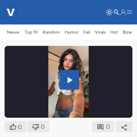
Nieuw
Top 10
Random
Humor
Fail
Virals
Hot
Bizar
Play
Video
0
0
0