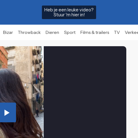
Heb je een leuke video?
Stuur 'm hier in!
Bizar
Throwback
Dieren
Sport
Films & trailers
TV
Verke
Play
Video