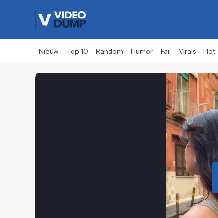
Nieuw
Top 10
Random
Humor
Fail
Virals
Hot