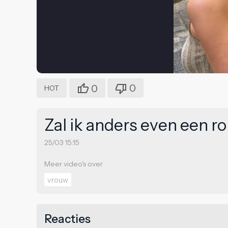
0
0
HOT
Zal ik anders even een 
25/03 15:15
Meer video's over
vrouw
Reacties