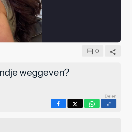
0
rondje weggeven?
Delen