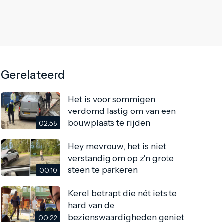
Gerelateerd
Het is voor sommigen
verdomd lastig om van een
bouwplaats te rijden
02:58
Hey mevrouw, het is niet
verstandig om op z'n grote
steen te parkeren
00:10
Kerel betrapt die nét iets te
hard van de
bezienswaardigheden geniet
00:22