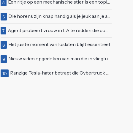
Een ritje op een mechanische stier is een topidee voor een eerste date
5
Die horens zijn knap handig als je jeuk aan je arie hebt
6
Agent probeert vrouw in LA te redden die compleet van het padje is
7
Het juiste moment van loslaten blijft essentieel
8
Nieuw video opgedoken van man die in vliegtuigmotor springt op vliegveld Milaan
9
Ranzige Tesla-hater betrapt die Cybertruck op een 'speciale bruine coating' trakteert
10