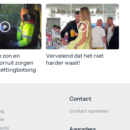
 zon en
Vervelend dat het niet
orruit zorgen
harder waait!
kettingbotsing
Contact
ng
Contact opnemen
ek
hacks
Aanraders