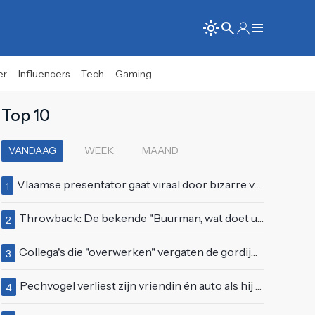
er
Influencers
Tech
Gaming
Top 10
VANDAAG
WEEK
MAAND
Vlaamse presentator gaat viraal door bizarre vertoning op live televisie: "Helemaal stijf van de bloem"
1
Throwback: De bekende "Buurman, wat doet u nu?"-scène uit Flodder met Tatjana Šimić
2
Collega's die "overwerken" vergaten de gordijnen dicht te doen
3
Pechvogel verliest zijn vriendin én auto als hij bocht te scherp neemt
4