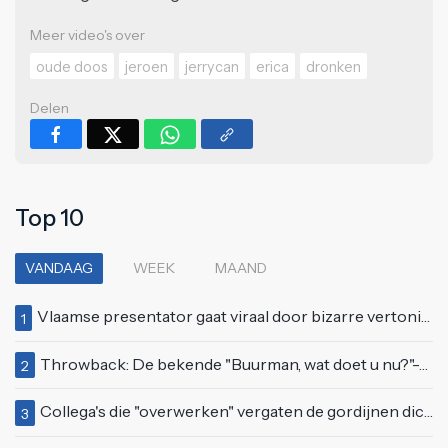
Meer video's over
oude doos
jeroen
jerrycan
erica
dronken
Delen
Top 10
VANDAAG
WEEK
MAAND
Vlaamse presentator gaat viraal door bizarre vertoning op live televisie: "Helemaal stijf van de bloem"
1
Throwback: De bekende "Buurman, wat doet u nu?"-scène uit Flodder met Tatjana Šimić
2
Collega's die "overwerken" vergaten de gordijnen dicht te doen
3