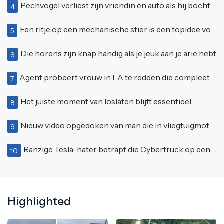
Pechvogel verliest zijn vriendin én auto als hij bocht te scherp neemt
4
Een ritje op een mechanische stier is een topidee voor een eerste date
5
Die horens zijn knap handig als je jeuk aan je arie hebt
6
Agent probeert vrouw in LA te redden die compleet van het padje is
7
Het juiste moment van loslaten blijft essentieel
8
Nieuw video opgedoken van man die in vliegtuigmotor springt op vliegveld Milaan
9
Ranzige Tesla-hater betrapt die Cybertruck op een 'speciale bruine coating' trakteert
10
Highlighted