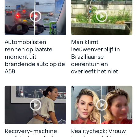
Automobilisten
Man klimt
rennen op laatste
leeuwenverblijf in
moment uit
Braziliaanse
brandende auto op de
dierentuin en
A58
overleeft het niet
Recovery-machine
Realitycheck: Vrouw