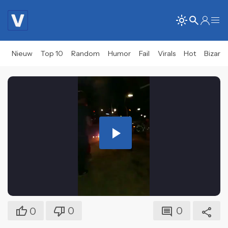
Nieuw
Top 10
Random
Humor
Fail
Virals
Hot
Bizar
Play
Video
0
0
0