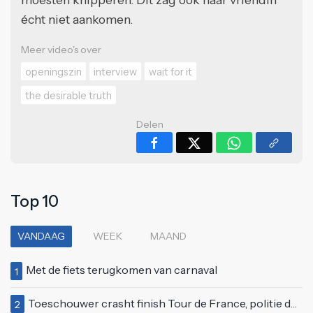
écht niet aankomen.
Meer video's over
openingszin
interview
wait for it
the desirable truth
Delen
Top 10
VANDAAG
WEEK
MAAND
Met de fiets terugkomen van carnaval
1
Toeschouwer crasht finish Tour de France, politie deelt bodycheck uit
2