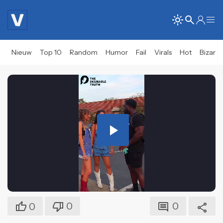
Nieuw
Top 10
Random
Humor
Fail
Virals
Hot
Bizar
Play
Video
0
0
0