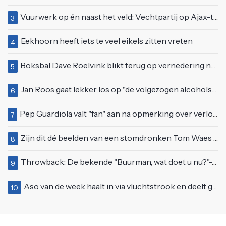
Vuurwerk op én naast het veld: Vechtpartij op Ajax-tribune tussen supporters en stewards
3
Eekhoorn heeft iets te veel eikels zitten vreten
4
Boksbal Dave Roelvink blikt terug op vernedering na z'n gevecht met Melvin Manhoef
5
Jan Roos gaat lekker los op "de volgezogen alcoholspons" Robert Jensen
6
Pep Guardiola valt "fan" aan na opmerking over verloren wedstrijd tegen Manchester United
7
Zijn dit dé beelden van een stomdronken Tom Waes vlak voordat hij in z'n auto stapte?
8
Throwback: De bekende "Buurman, wat doet u nu?"-scène uit Flodder met Tatjana Šimić
9
Aso van de week haalt in via vluchtstrook en deelt gevaarlijke brake check uit
10