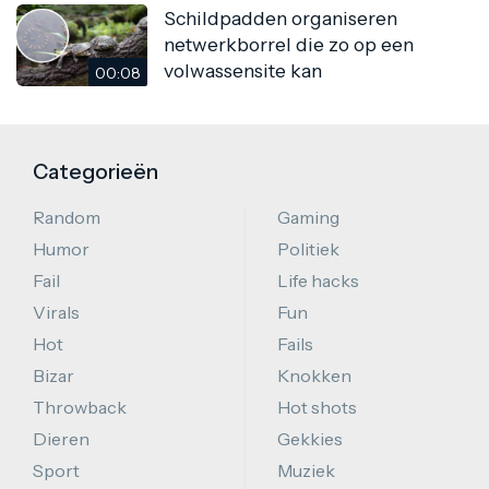
Schildpadden organiseren
netwerkborrel die zo op een
volwassensite kan
00:08
Categorieën
Random
Gaming
Humor
Politiek
Fail
Life hacks
Virals
Fun
Hot
Fails
Bizar
Knokken
Throwback
Hot shots
Dieren
Gekkies
Sport
Muziek