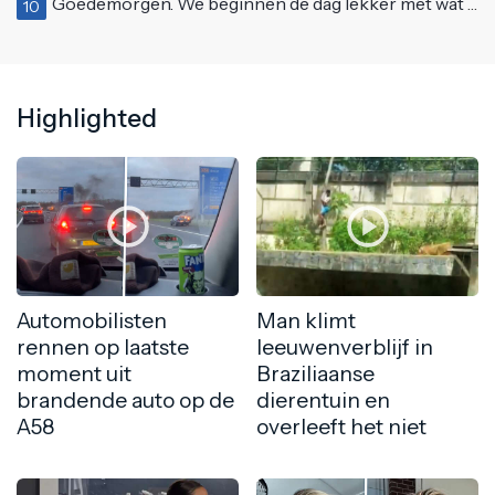
Goedemorgen. We beginnen de dag lekker met wat rek- en strekoefeningen
10
Highlighted
Automobilisten
Man klimt
rennen op laatste
leeuwenverblijf in
moment uit
Braziliaanse
brandende auto op de
dierentuin en
A58
overleeft het niet