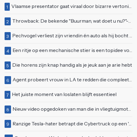
Vlaamse presentator gaat viraal door bizarre vertoning op live televisie: "Helemaal stijf van de bloem"
1
Throwback: De bekende "Buurman, wat doet u nu?"-scène uit Flodder met Tatjana Šimić
2
Pechvogel verliest zijn vriendin én auto als hij bocht te scherp neemt
3
Een ritje op een mechanische stier is een topidee voor een eerste date
4
Die horens zijn knap handig als je jeuk aan je arie hebt
5
Agent probeert vrouw in LA te redden die compleet van het padje is
6
Het juiste moment van loslaten blijft essentieel
7
Nieuw video opgedoken van man die in vliegtuigmotor springt op vliegveld Milaan
8
Ranzige Tesla-hater betrapt die Cybertruck op een 'speciale bruine coating' trakteert
9