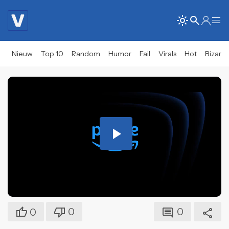
Nieuw
Top 10
Random
Humor
Fail
Virals
Hot
Bizar
Play
Video
0
0
0