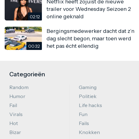
Netflix heeft zojuist de nieuwe
trailer voor Wednesday Seizoen 2
online geknald
02:12
Bergingsmedewerker dacht dat z’n
dag slecht begon, maar toen werd
het pas écht ellendig
00:32
Categorieën
Random
Gaming
Humor
Politiek
Fail
Life hacks
Virals
Fun
Hot
Fails
Bizar
Knokken