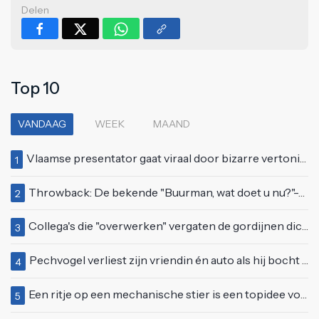
Delen
Top 10
VANDAAG
WEEK
MAAND
Vlaamse presentator gaat viraal door bizarre vertoning op live televisie: "Helemaal stijf van de bloem"
1
Throwback: De bekende "Buurman, wat doet u nu?"-scène uit Flodder met Tatjana Šimić
2
Collega's die "overwerken" vergaten de gordijnen dicht te doen
3
Pechvogel verliest zijn vriendin én auto als hij bocht te scherp neemt
4
Een ritje op een mechanische stier is een topidee voor een eerste date
5