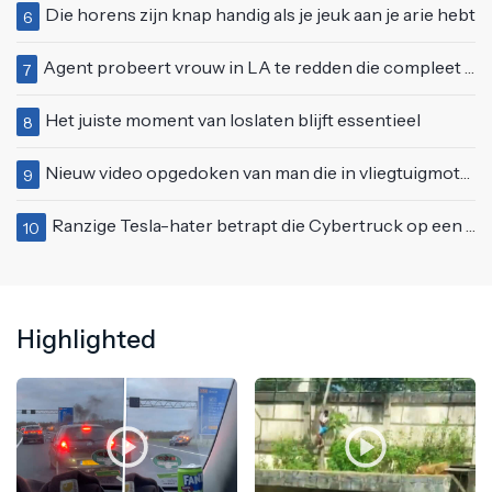
Die horens zijn knap handig als je jeuk aan je arie hebt
6
Agent probeert vrouw in LA te redden die compleet van het padje is
7
Het juiste moment van loslaten blijft essentieel
8
Nieuw video opgedoken van man die in vliegtuigmotor springt op vliegveld Milaan
9
Ranzige Tesla-hater betrapt die Cybertruck op een 'speciale bruine coating' trakteert
10
Highlighted