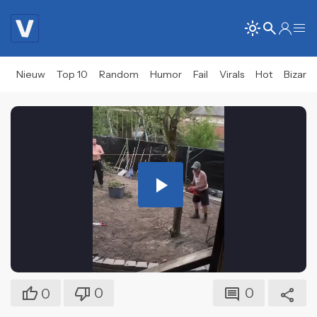
Nieuw
Top 10
Random
Humor
Fail
Virals
Hot
Bizar
Play
Video
0
0
0