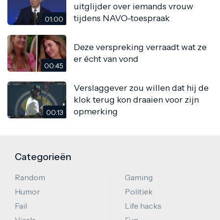
uitglijder over iemands vrouw
tijdens NAVO-toespraak
01:00
Deze verspreking verraadt wat ze
er écht van vond
00:45
Verslaggever zou willen dat hij de
klok terug kon draaien voor zijn
opmerking
00:13
Categorieën
Random
Gaming
Humor
Politiek
Fail
Life hacks
Virals
Fun