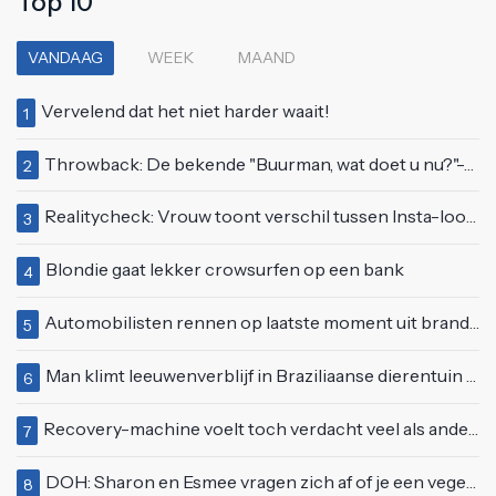
Top 10
VANDAAG
WEEK
MAAND
Vervelend dat het niet harder waait!
1
Throwback: De bekende "Buurman, wat doet u nu?"-scène uit Flodder met Tatjana Šimić
2
Realitycheck: Vrouw toont verschil tussen Insta-look en realiteit
3
Blondie gaat lekker crowsurfen op een bank
4
Automobilisten rennen op laatste moment uit brandende auto op de A58
5
Man klimt leeuwenverblijf in Braziliaanse dierentuin en overleeft het niet
6
Recovery-machine voelt toch verdacht veel als ander soort work-out
7
DOH: Sharon en Esmee vragen zich af of je een vegetariër bent als je kip eet
8