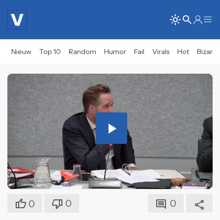
Nieuw
Top 10
Random
Humor
Fail
Virals
Hot
Bizar
Play
Video
0
0
0