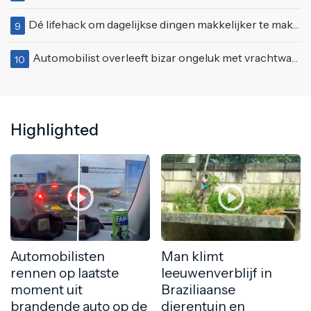
Dé lifehack om dagelijkse dingen makkelijker te maken
9
Automobilist overleeft bizar ongeluk met vrachtwagen
10
Highlighted
Automobilisten
Man klimt
rennen op laatste
leeuwenverblijf in
moment uit
Braziliaanse
brandende auto op de
dierentuin en