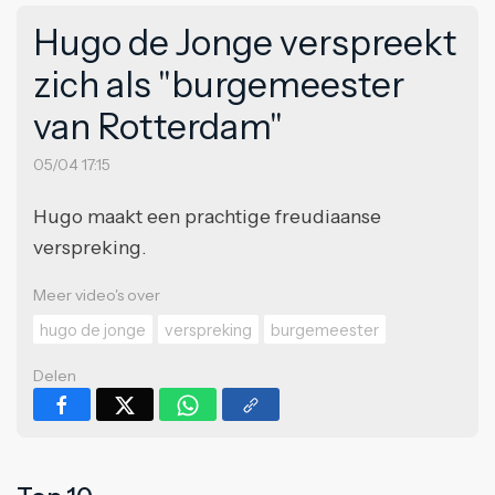
Hugo de Jonge verspreekt
zich als "burgemeester
van Rotterdam"
05/04 17:15
Hugo maakt een prachtige freudiaanse
verspreking.
Meer video's over
hugo de jonge
verspreking
burgemeester
Delen