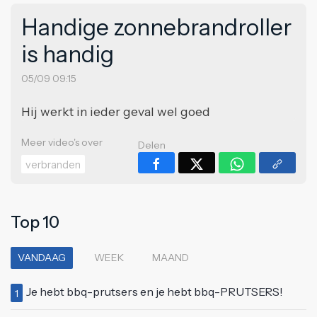
Handige zonnebrandroller
is handig
05/09 09:15
Hij werkt in ieder geval wel goed
Meer video's over
Delen
verbranden
Top 10
VANDAAG
WEEK
MAAND
Je hebt bbq-prutsers en je hebt bbq-PRUTSERS!
1