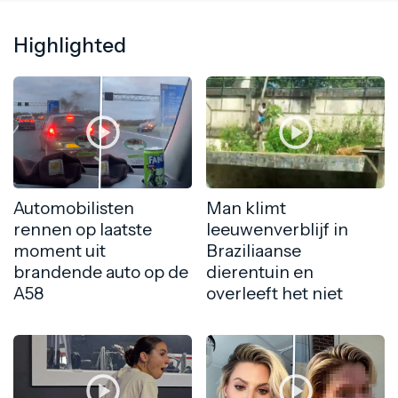
Highlighted
Automobilisten
Man klimt
rennen op laatste
leeuwenverblijf in
moment uit
Braziliaanse
brandende auto op de
dierentuin en
A58
overleeft het niet