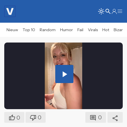
Nieuw
Top 10
Random
Humor
Fail
Virals
Hot
Bizar
Play
Video
0
0
0