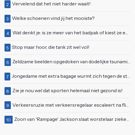
Vervelend dat het niet harder waait!
2
Welke schoenen vind jij het mooiste?
3
Wat denkt je: is ze meer van het badpak of kiest ze eerder voor een bikini?
4
Stop maar hoor, die tank zit wel vol!
5
Zeldzame beelden opgedoken van dodelijke tsunami uit 2004
6
Jongedame met extra bagage wurmt zich tegen de stroom van de roltrap
7
Zie je nou wel dat sporten helemaal niet gezond is!
8
Verkeersruzie met verkeersregelaar escaleert na flinke klap met pion
9
Zoon van 'Rampage' Jackson slaat worstelaar ziekenhuis in tijdens liveshow in LA
10