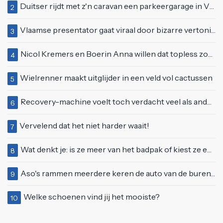
Duitser rijdt met z'n caravan een parkeergarage in Vlissingen binnen
2
Vlaamse presentator gaat viraal door bizarre vertoning op live televisie: "Helemaal stijf van de bloem"
3
Nicol Kremers en Boerin Anna willen dat topless zonnen geen taboe meer is
4
Wielrenner maakt uitglijder in een veld vol cactussen
5
Recovery-machine voelt toch verdacht veel als ander soort work-out
6
Vervelend dat het niet harder waait!
7
Wat denkt je: is ze meer van het badpak of kiest ze eerder voor een bikini?
8
Aso's rammen meerdere keren de auto van de buren, maar doen alsof er niets gebeurd is
9
Welke schoenen vind jij het mooiste?
10