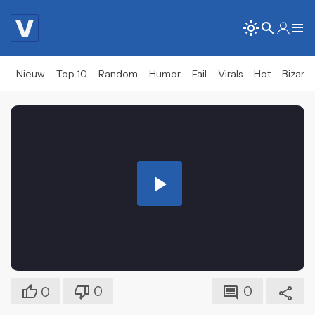
Nieuw
Top 10
Random
Humor
Fail
Virals
Hot
Bizar
Play
Video
0
0
0