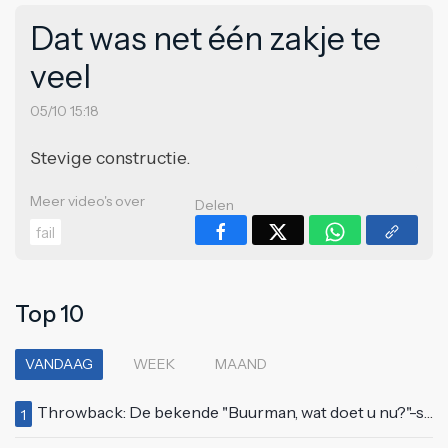
Dat was net één zakje te
veel
05/10 15:18
Stevige constructie.
Meer video's over
Delen
fail
Top 10
VANDAAG
WEEK
MAAND
Throwback: De bekende "Buurman, wat doet u nu?"-scène uit Flodder met Tatjana Šimić
1