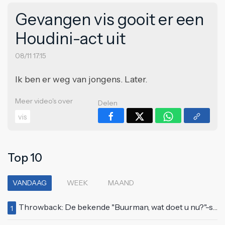
Gevangen vis gooit er een
Houdini-act uit
08/11 17:15
Ik ben er weg van jongens. Later.
Meer video's over
Delen
vis
Top 10
VANDAAG
WEEK
MAAND
Throwback: De bekende "Buurman, wat doet u nu?"-scène uit Flodder met Tatjana Šimić
1