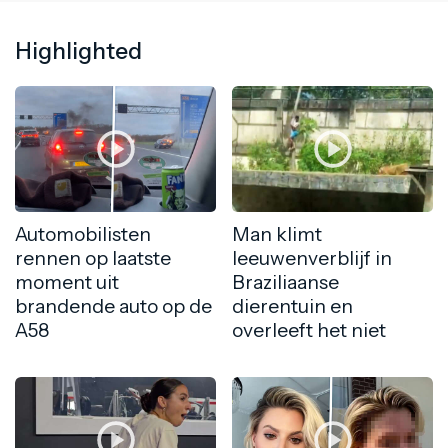
Highlighted
Automobilisten
Man klimt
rennen op laatste
leeuwenverblijf in
moment uit
Braziliaanse
brandende auto op de
dierentuin en
A58
overleeft het niet