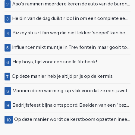
Aso's rammen meerdere keren de auto van de buren, maar doen alsof er niets gebeurd is
2
Heldin van de dag duikt riool in om een complete eendenfamilie te redden
3
Bizzey stuurt fan weg die niet lekker 'soepel' kan bewegen op podium
4
Influencer mikt muntje in Trevifontein, maar gooit toerist bijna knock-out
5
Hey boys, tijd voor een snelle fitcheck!
6
Op deze manier heb je altijd prijs op de kermis
7
Mannen doen warming-up vlak voordat ze een juwelierszaak in Rhenen overvallen
8
Bedrijfsfeest bijna ontspoord: Beelden van een "bezopen Tino Martin" gaan viraal
9
Op deze manier wordt de kerstboom opzetten ineens een stuk leuker
10