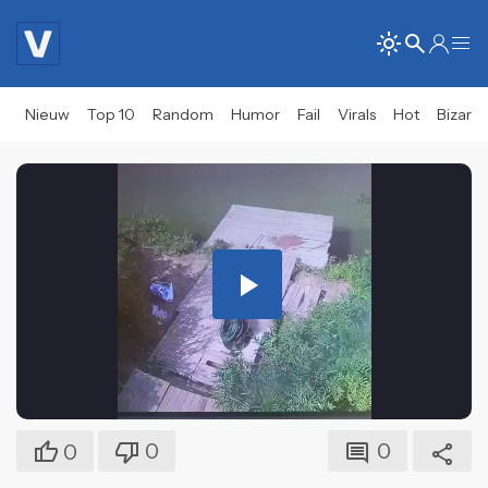
Nieuw
Top 10
Random
Humor
Fail
Virals
Hot
Bizar
Play
Video
0
0
0