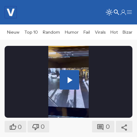
Nieuw
Top 10
Random
Humor
Fail
Virals
Hot
Bizar
Play
Video
0
0
0