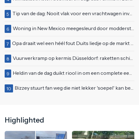
Tip van de dag: Nooit vlak voor een vrachtwagen invoegen
5
Woning in New Mexico meegesleurd door modderstroom
6
Opa draait wel een héél fout Duits liedje op de markt van Emmen
7
Vuurwerkramp op kermis Düsseldorf: raketten schieten het publiek in
8
Heldin van de dag duikt riool in om een complete eendenfamilie te redden
9
Bizzey stuurt fan weg die niet lekker 'soepel' kan bewegen op podium
10
Highlighted