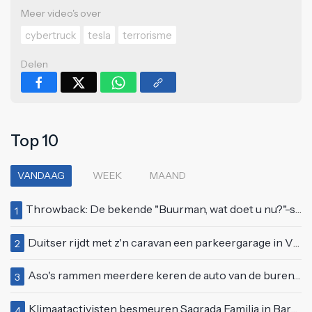
Meer video's over
cybertruck
tesla
terrorisme
Delen
Top 10
VANDAAG
WEEK
MAAND
Throwback: De bekende "Buurman, wat doet u nu?"-scène uit Flodder met Tatjana Šimić
1
Duitser rijdt met z'n caravan een parkeergarage in Vlissingen binnen
2
Aso's rammen meerdere keren de auto van de buren, maar doen alsof er niets gebeurd is
3
Klimaatactivisten besmeuren Sagrada Familia in Barcelona met lading verf
4