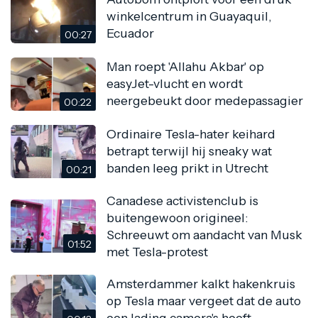
winkelcentrum in Guayaquil,
Ecuador
00:27
Man roept 'Allahu Akbar' op
easyJet-vlucht en wordt
neergebeukt door medepassagier
00:22
Ordinaire Tesla-hater keihard
betrapt terwijl hij sneaky wat
banden leeg prikt in Utrecht
00:21
Canadese activistenclub is
buitengewoon origineel:
Schreeuwt om aandacht van Musk
01:52
met Tesla-protest
Amsterdammer kalkt hakenkruis
op Tesla maar vergeet dat de auto
een lading camera's heeft