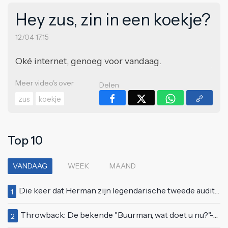
Hey zus, zin in een koekje?
12/04 17:15
Oké internet, genoeg voor vandaag.
Meer video's over
Delen
zus
koekje
Top 10
VANDAAG
WEEK
MAAND
Die keer dat Herman zijn legendarische tweede auditie bij Idols deed
1
Throwback: De bekende "Buurman, wat doet u nu?"-scène uit Flodder met Tatjana Šimić
2