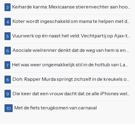
Keiharde karma: Mexicaanse stierenvechter aan hoorn gespietst voor ogen van duizenden toeschouwers
3
Koter wordt ingeschakeld om mama te helpen met de perfecte vakantiefoto te maken
4
Vuurwerk op én naast het veld: Vechtpartij op Ajax-tribune tussen supporters en stewards
5
Asociale wielrenner denkt dat de weg van hem is en blokkeert passerende automobilist
6
Het was weer ongemakkelijk stil in de hottub van Lang Leve de Liefde
7
Doh: Rapper Murda springt zichzelf in de kreukels op het Moonstar Festival
8
Die keer dat een vrouw dacht dat ze alle iPhones wel op kon kopen
9
Met de fiets terugkomen van carnaval
10