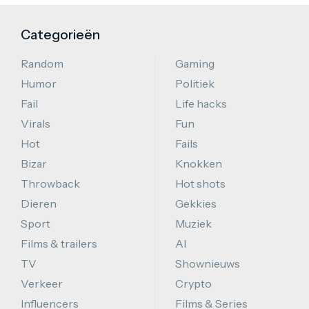
Categorieën
Random
Gaming
Humor
Politiek
Fail
Life hacks
Virals
Fun
Hot
Fails
Bizar
Knokken
Throwback
Hot shots
Dieren
Gekkies
Sport
Muziek
Films & trailers
AI
TV
Shownieuws
Verkeer
Crypto
Influencers
Films & Series