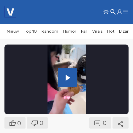
Nieuw
Top 10
Random
Humor
Fail
Virals
Hot
Bizar
Play
Video
0
0
0