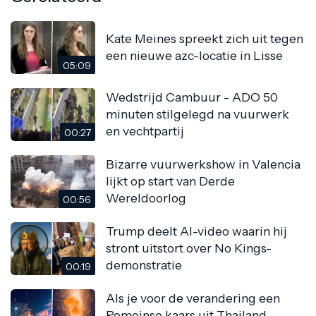
Kate Meines spreekt zich uit tegen
een nieuwe azc-locatie in Lisse
05:09
Wedstrijd Cambuur - ADO 50
minuten stilgelegd na vuurwerk
en vechtpartij
00:27
Bizarre vuurwerkshow in Valencia
lijkt op start van Derde
Wereldoorlog
00:56
Trump deelt AI-video waarin hij
stront uitstort over No Kings-
demonstratie
00:19
Als je voor de verandering een
Romeinse kaars uit Thailand