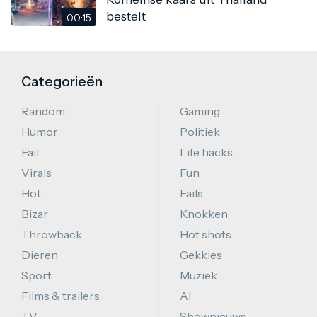
bestelt
00:15
Categorieën
Random
Gaming
Humor
Politiek
Fail
Life hacks
Virals
Fun
Hot
Fails
Bizar
Knokken
Throwback
Hot shots
Dieren
Gekkies
Sport
Muziek
Films & trailers
AI
TV
Shownieuws