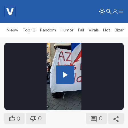
Nieuw
Top 10
Random
Humor
Fail
Virals
Hot
Bizar
Play
Video
0
0
0