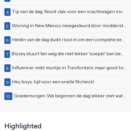
Tip van de dag: Nooit vlak voor een vrachtwagen invoegen
4
Woning in New Mexico meegesleurd door modderstroom
5
Heldin van de dag duikt riool in om een complete eendenfamilie te redden
6
Bizzey stuurt fan weg die niet lekker 'soepel' kan bewegen op podium
7
Influencer mikt muntje in Trevifontein, maar gooit toerist bijna knock-out
8
Hey boys, tijd voor een snelle fitcheck!
9
Goedemorgen. We beginnen de dag lekker met wat rek- en strekoefeningen
10
Highlighted