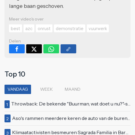
lange baan geschoven.
Meer video's over
best
azc
onrust
demonstratie
vuurwerk
Delen
Top 10
VANDAAG
WEEK
MAAND
Throwback: De bekende "Buurman, wat doet u nu?"-scène uit Flodder met Tatjana Šimić
1
Aso's rammen meerdere keren de auto van de buren, maar doen alsof er niets gebeurd is
2
Klimaatactivisten besmeuren Sagrada Familia in Barcelona met lading verf
3