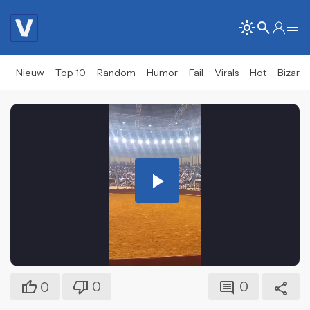
Nieuw
Top 10
Random
Humor
Fail
Virals
Hot
Bizar
Play
Video
0
0
0