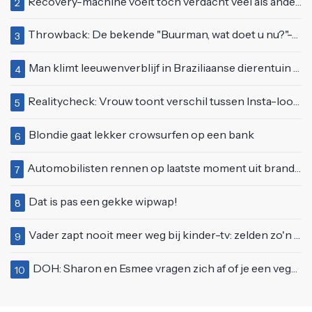
Recovery-machine voelt toch verdacht veel als ander soort work-out
2
Throwback: De bekende "Buurman, wat doet u nu?"-scène uit Flodder met Tatjana Šimić
3
Man klimt leeuwenverblijf in Braziliaanse dierentuin en overleeft het niet
4
Realitycheck: Vrouw toont verschil tussen Insta-look en realiteit
5
Blondie gaat lekker crowsurfen op een bank
6
Automobilisten rennen op laatste moment uit brandende auto op de A58
7
Dat is pas een gekke wipwap!
8
Vader zapt nooit meer weg bij kinder-tv: zelden zo'n 'beweeglijke' kikker gezien
9
DOH: Sharon en Esmee vragen zich af of je een vegetariër bent als je kip eet
10