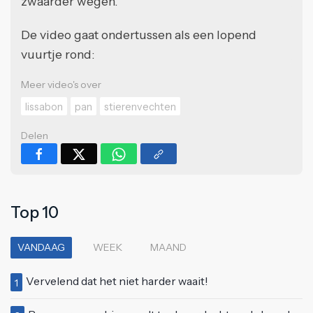
zwaarder wegen.
De video gaat ondertussen als een lopend
vuurtje rond:
Meer video's over
lissabon
pan
stierenvechten
Delen
Top 10
VANDAAG
WEEK
MAAND
Vervelend dat het niet harder waait!
1