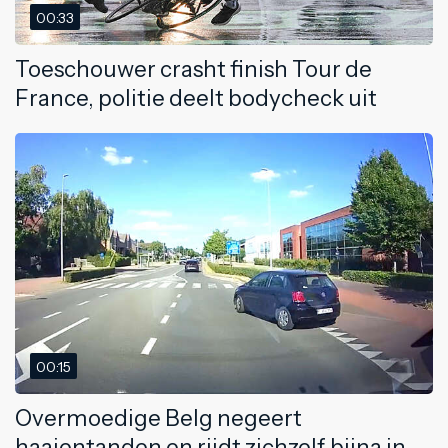
00:33
Toeschouwer crasht finish Tour de
France, politie deelt bodycheck uit
00:15
Overmoedige Belg negeert
haaientanden en rijdt zichzelf bijna in