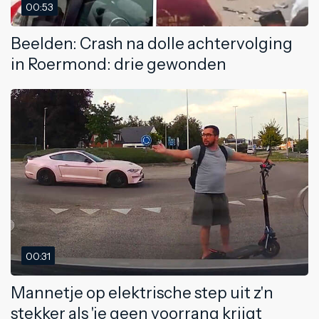
00:53
Beelden: Crash na dolle achtervolging
in Roermond: drie gewonden
00:31
Mannetje op elektrische step uit z'n
stekker als 'ie geen voorrang krijgt