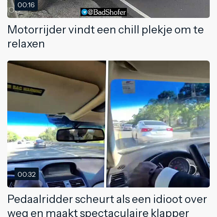
00:16
Motorrijder vindt een chill plekje om te
relaxen
00:32
Pedaalridder scheurt als een idioot over
weg en maakt spectaculaire klapper