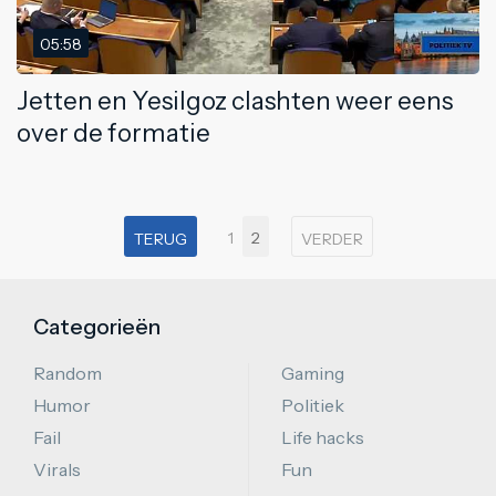
05:58
Jetten en Yesilgoz clashten weer eens
over de formatie
1
2
TERUG
VERDER
Categorieën
Random
Gaming
Humor
Politiek
Fail
Life hacks
Virals
Fun