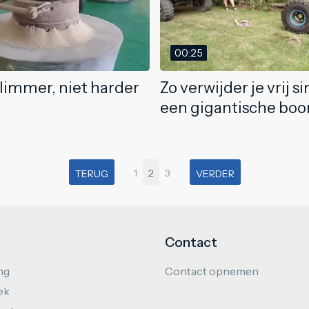
00:25
limmer, niet harder
Zo verwijder je vrij s
een gigantische bo
1
2
3
TERUG
VERDER
Contact
ng
Contact opnemen
ek