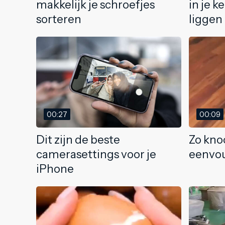
makkelijk je schroefjes
in je 
sorteren
liggen
00:27
00:09
Dit zijn de beste
Zo knoo
camerasettings voor je
eenvou
iPhone