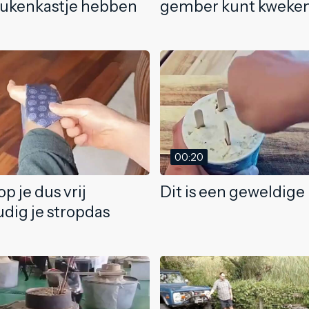
keukenkastje hebben
gember kunt kweke
00:20
p je dus vrij
Dit is een geweldige 
dig je stropdas