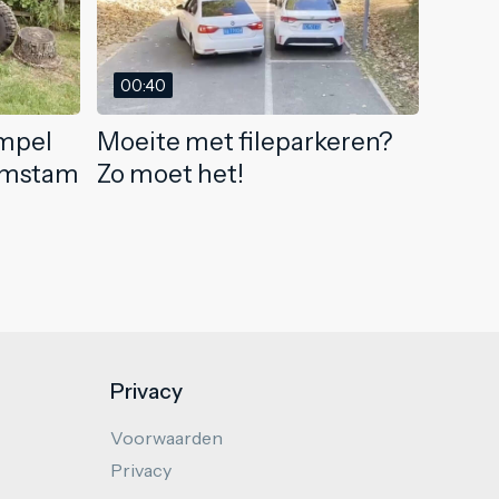
00:40
impel
Moeite met fileparkeren?
omstam
Zo moet het!
Privacy
Voorwaarden
Privacy