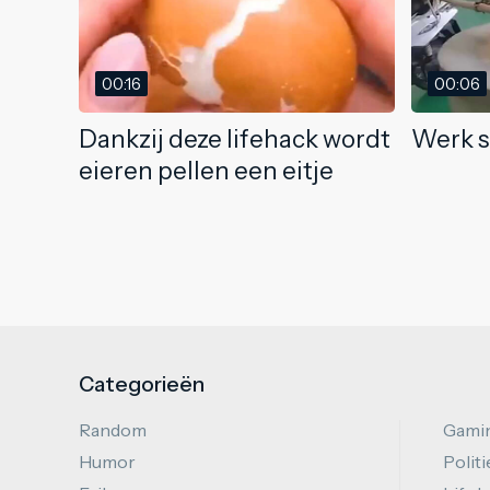
00:16
00:06
Dankzij deze lifehack wordt
Werk s
eieren pellen een eitje
Categorieën
Random
Gami
Humor
Politi