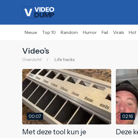
Nieuw
Top 10
Random
Humor
Fail
Virals
Hot
Video's
Overzicht
Life hacks
00:07
02:16
Met deze tool kun je
Deze k