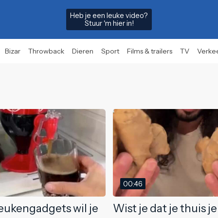
Heb je een leuke video?
Stuur 'm hier in!
Bizar
Throwback
Dieren
Sport
Films & trailers
TV
Verke
00:46
eukengadgets wil je
Wist je dat je thuis j