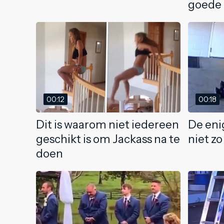
goede
00:12
00:18
Dit is waarom niet iedereen
De enig
geschikt is om Jackass na te
niet zo
doen