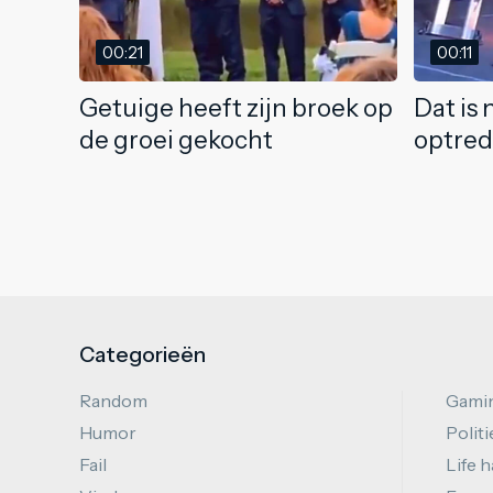
00:21
00:11
Getuige heeft zijn broek op
Dat is
de groei gekocht
optre
Categorieën
Random
Gami
Humor
Politi
Fail
Life 