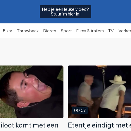
Heb je een leuke video?
Stuur 'm hier in!
Bizar
Throwback
Dieren
Sport
Films & trailers
TV
Verke
00:07
iloot komt met een
Etentje eindigt met