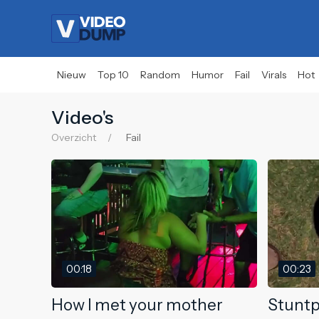
Nieuw
Top 10
Random
Humor
Fail
Virals
Hot
Video's
Overzicht
Fail
00:18
00:23
How I met your mother
Stuntp