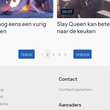
00:07
 nog eens een vurig
Slay Queen kan bete
den
naar de keuken
1
2
3
4
5
TERUG
VERDER
Contact
ng
Contact opnemen
ek
hacks
Aanraders