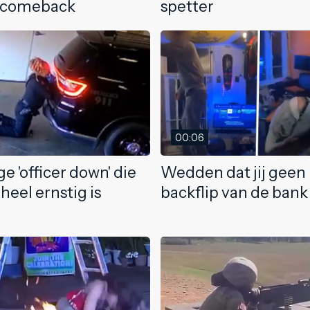
 comeback
spetter
00:06
e 'officer down' die
Wedden dat jij geen
 heel ernstig is
backflip van de bank