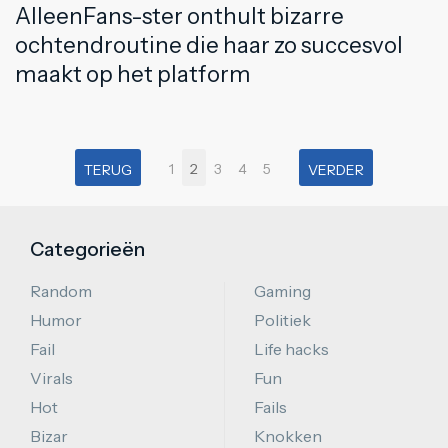
AlleenFans-ster onthult bizarre
ochtendroutine die haar zo succesvol
maakt op het platform
1
2
3
4
5
TERUG
VERDER
Categorieën
Random
Gaming
Humor
Politiek
Fail
Life hacks
Virals
Fun
Hot
Fails
Bizar
Knokken