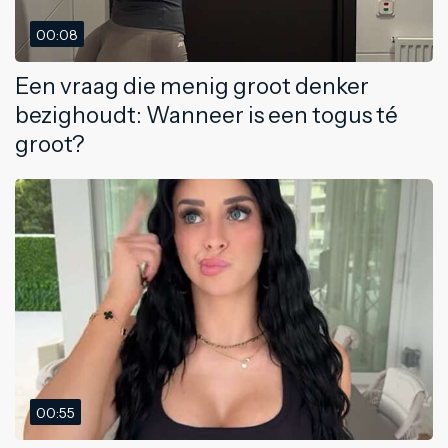
00:08
Een vraag die menig groot denker
bezighoudt: Wanneer is een togus té
groot?
00:55