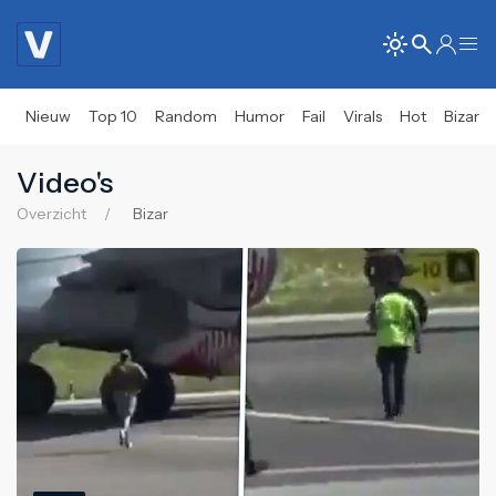
Nieuw
Top 10
Random
Humor
Fail
Virals
Hot
Bizar
Video's
Overzicht
Bizar