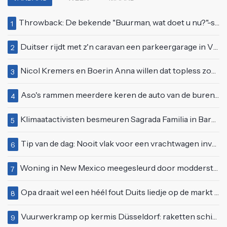
Throwback: De bekende "Buurman, wat doet u nu?"-scène uit Flodder met Tatjana Šimić
1
Duitser rijdt met z'n caravan een parkeergarage in Vlissingen binnen
2
Nicol Kremers en Boerin Anna willen dat topless zonnen geen taboe meer is
3
Aso's rammen meerdere keren de auto van de buren, maar doen alsof er niets gebeurd is
4
Klimaatactivisten besmeuren Sagrada Familia in Barcelona met lading verf
5
Tip van de dag: Nooit vlak voor een vrachtwagen invoegen
6
Woning in New Mexico meegesleurd door modderstroom
7
Opa draait wel een héél fout Duits liedje op de markt van Emmen
8
Vuurwerkramp op kermis Düsseldorf: raketten schieten het publiek in
9