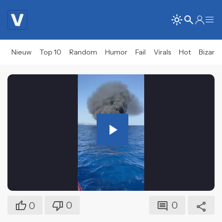
Nieuw
Top 10
Random
Humor
Fail
Virals
Hot
Bizar
Play
Video
0
0
0