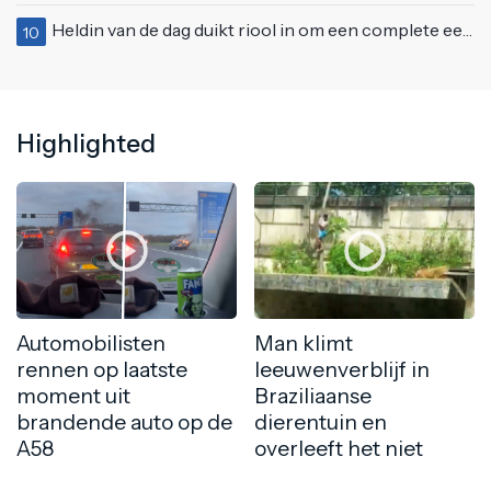
Heldin van de dag duikt riool in om een complete eendenfamilie te redden
10
Highlighted
Automobilisten
Man klimt
rennen op laatste
leeuwenverblijf in
moment uit
Braziliaanse
brandende auto op de
dierentuin en
A58
overleeft het niet