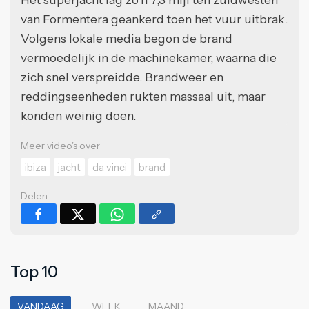
van Formentera geankerd toen het vuur uitbrak.
Volgens lokale media begon de brand
vermoedelijk in de machinekamer, waarna die
zich snel verspreidde. Brandweer en
reddingseenheden rukten massaal uit, maar
konden weinig doen.
Meer video's over
ibiza
jacht
da vinci
brand
Delen
Top 10
VANDAAG
WEEK
MAAND