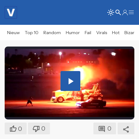
Nieuw
Top 10
Random
Humor
Fail
Virals
Hot
Bizar
Play
Video
0
0
0