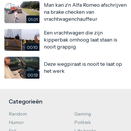
Man kan z'n Alfa Romeo afschrijven
na brake checken van
vrachtwagenchauffeur
01:01
Een vrachtwagen die zijn
kipperbak omhoog laat staan is
nooit grappig
00:10
Deze wegpiraat is nooit te laat op
het werk
00:13
Categorieën
Random
Gaming
Humor
Politiek
Fail
Life hacks