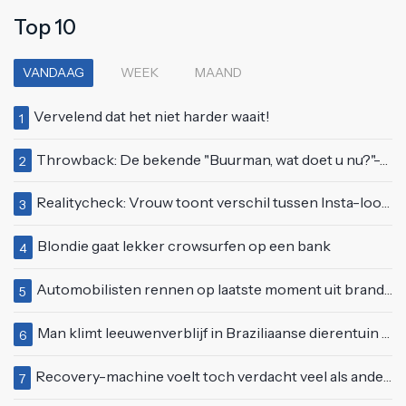
Top 10
VANDAAG
WEEK
MAAND
Vervelend dat het niet harder waait!
1
Throwback: De bekende "Buurman, wat doet u nu?"-scène uit Flodder met Tatjana Šimić
2
Realitycheck: Vrouw toont verschil tussen Insta-look en realiteit
3
Blondie gaat lekker crowsurfen op een bank
4
Automobilisten rennen op laatste moment uit brandende auto op de A58
5
Man klimt leeuwenverblijf in Braziliaanse dierentuin en overleeft het niet
6
Recovery-machine voelt toch verdacht veel als ander soort work-out
7