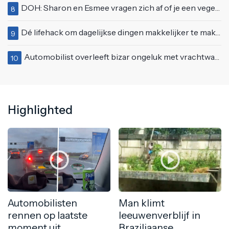
DOH: Sharon en Esmee vragen zich af of je een vegetariër bent als je kip eet
8
Dé lifehack om dagelijkse dingen makkelijker te maken
9
Automobilist overleeft bizar ongeluk met vrachtwagen
10
Highlighted
Automobilisten
Man klimt
rennen op laatste
leeuwenverblijf in
moment uit
Braziliaanse