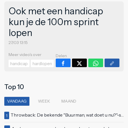
Ook met een handicap
kun je de 100m sprint
lopen
27/03 13:15
Meer video's over
Delen
handicap
hardlopen
Top 10
VANDAAG
WEEK
MAAND
Throwback: De bekende "Buurman, wat doet u nu?"-scène uit Flodder met Tatjana Šimić
1