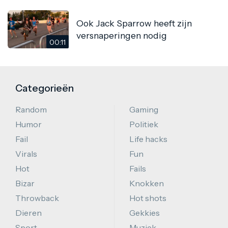
Ook Jack Sparrow heeft zijn
versnaperingen nodig
00:11
Categorieën
Random
Gaming
Humor
Politiek
Fail
Life hacks
Virals
Fun
Hot
Fails
Bizar
Knokken
Throwback
Hot shots
Dieren
Gekkies
Sport
Muziek