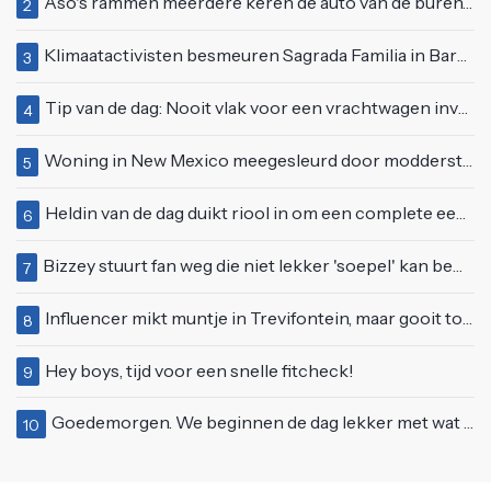
Aso's rammen meerdere keren de auto van de buren, maar doen alsof er niets gebeurd is
2
Klimaatactivisten besmeuren Sagrada Familia in Barcelona met lading verf
3
Tip van de dag: Nooit vlak voor een vrachtwagen invoegen
4
Woning in New Mexico meegesleurd door modderstroom
5
Heldin van de dag duikt riool in om een complete eendenfamilie te redden
6
Bizzey stuurt fan weg die niet lekker 'soepel' kan bewegen op podium
7
Influencer mikt muntje in Trevifontein, maar gooit toerist bijna knock-out
8
Hey boys, tijd voor een snelle fitcheck!
9
Goedemorgen. We beginnen de dag lekker met wat rek- en strekoefeningen
10