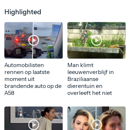
Highlighted
Automobilisten
Man klimt
rennen op laatste
leeuwenverblijf in
moment uit
Braziliaanse
brandende auto op de
dierentuin en
A58
overleeft het niet