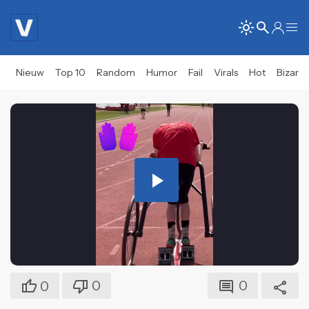
Nieuw
Top 10
Random
Humor
Fail
Virals
Hot
Bizar
Play
Video
0
0
0