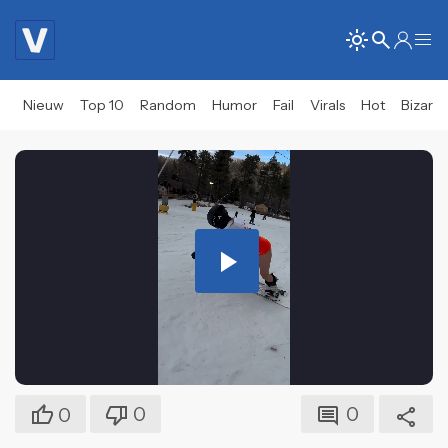
Nieuw
Top 10
Random
Humor
Fail
Virals
Hot
Bizar
Play
Video
0
0
0