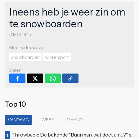
Ineens heb je weer zin om
te snowboarden
01/04 16:15
Meer video's over
snowboarden
wintersport
Delen
Top 10
VANDAAG
WEEK
MAAND
Throwback: De bekende "Buurman, wat doet u nu?"-scène uit Flodder met Tatjana Šimić
1