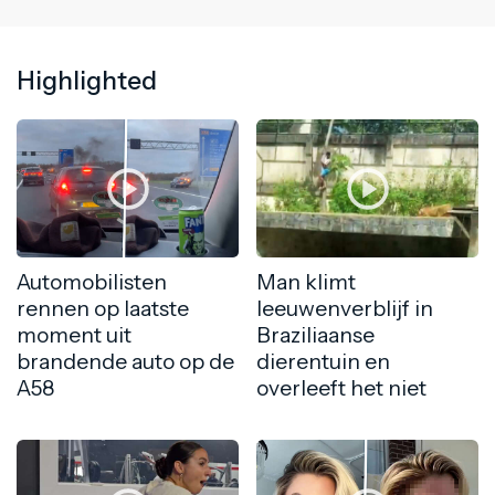
Highlighted
Automobilisten
Man klimt
rennen op laatste
leeuwenverblijf in
moment uit
Braziliaanse
brandende auto op de
dierentuin en
A58
overleeft het niet