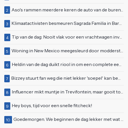
Aso's rammen meerdere keren de auto van de buren, maar doen alsof er niets gebeurd is
2
Klimaatactivisten besmeuren Sagrada Familia in Barcelona met lading verf
3
Tip van de dag: Nooit vlak voor een vrachtwagen invoegen
4
Woning in New Mexico meegesleurd door modderstroom
5
Heldin van de dag duikt riool in om een complete eendenfamilie te redden
6
Bizzey stuurt fan weg die niet lekker 'soepel' kan bewegen op podium
7
Influencer mikt muntje in Trevifontein, maar gooit toerist bijna knock-out
8
Hey boys, tijd voor een snelle fitcheck!
9
Goedemorgen. We beginnen de dag lekker met wat rek- en strekoefeningen
10