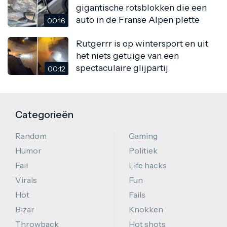
gigantische rotsblokken die een
auto in de Franse Alpen plette
00:16
Rutgerrr is op wintersport en uit
het niets getuige van een
spectaculaire glijpartij
00:12
Categorieën
Random
Gaming
Humor
Politiek
Fail
Life hacks
Virals
Fun
Hot
Fails
Bizar
Knokken
Throwback
Hot shots