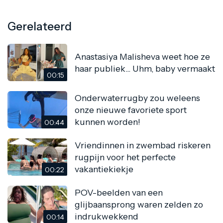
Gerelateerd
Anastasiya Malisheva weet hoe ze
haar publiek... Uhm, baby vermaakt
00:15
Onderwaterrugby zou weleens
onze nieuwe favoriete sport
kunnen worden!
00:44
Vriendinnen in zwembad riskeren
rugpijn voor het perfecte
vakantiekiekje
00:22
POV-beelden van een
glijbaansprong waren zelden zo
indrukwekkend
00:14