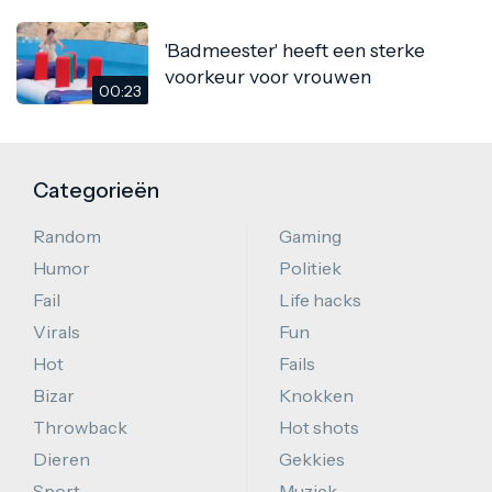
'Badmeester' heeft een sterke
voorkeur voor vrouwen
00:23
Categorieën
Random
Gaming
Humor
Politiek
Fail
Life hacks
Virals
Fun
Hot
Fails
Bizar
Knokken
Throwback
Hot shots
Dieren
Gekkies
Sport
Muziek