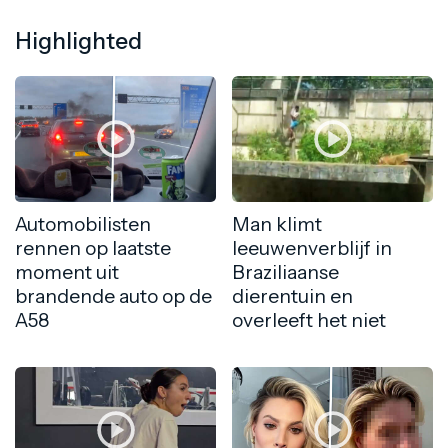
Highlighted
Automobilisten
Man klimt
rennen op laatste
leeuwenverblijf in
moment uit
Braziliaanse
brandende auto op de
dierentuin en
A58
overleeft het niet