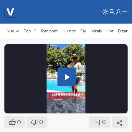
Nieuw
Top 10
Random
Humor
Fail
Virals
Hot
Bizar
Play
Video
0
0
0