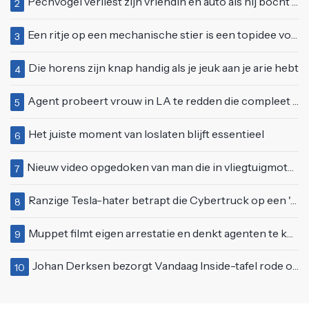
Pechvogel verliest zijn vriendin én auto als hij bocht te scherp neemt
2
Een ritje op een mechanische stier is een topidee voor een eerste date
3
Die horens zijn knap handig als je jeuk aan je arie hebt
4
Agent probeert vrouw in LA te redden die compleet van het padje is
5
Het juiste moment van loslaten blijft essentieel
6
Nieuw video opgedoken van man die in vliegtuigmotor springt op vliegveld Milaan
7
Ranzige Tesla-hater betrapt die Cybertruck op een 'speciale bruine coating' trakteert
8
Muppet filmt eigen arrestatie en denkt agenten te kunnen laten schorsen: "Jullie krijgen maandje vakantie"
9
Johan Derksen bezorgt Vandaag Inside-tafel rode oortjes met vuig verhaal: "Dat gebeurde al in de gang"
10