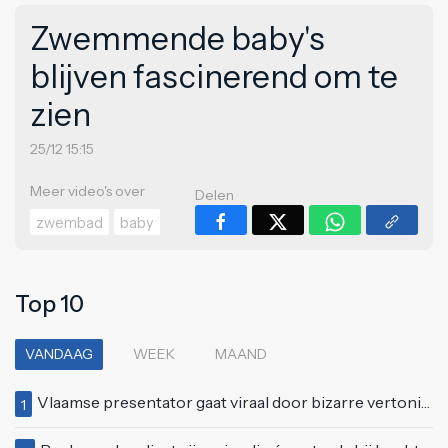
Zwemmende baby's
blijven fascinerend om te
zien
25/12 15:15
Meer video's over
Delen
zwembad
baby
Top 10
VANDAAG
WEEK
MAAND
Vlaamse presentator gaat viraal door bizarre vertoning op live televisie: "Helemaal stijf van de bloem"
1