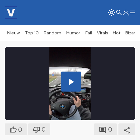
Nieuw
Top 10
Random
Humor
Fail
Virals
Hot
Bizar
Play
Video
0
0
0