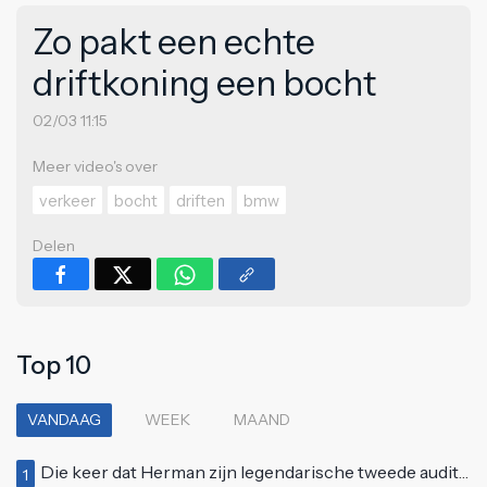
Zo pakt een echte
driftkoning een bocht
02/03 11:15
Meer video's over
verkeer
bocht
driften
bmw
Delen
Top 10
VANDAAG
WEEK
MAAND
Die keer dat Herman zijn legendarische tweede auditie bij Idols deed
1