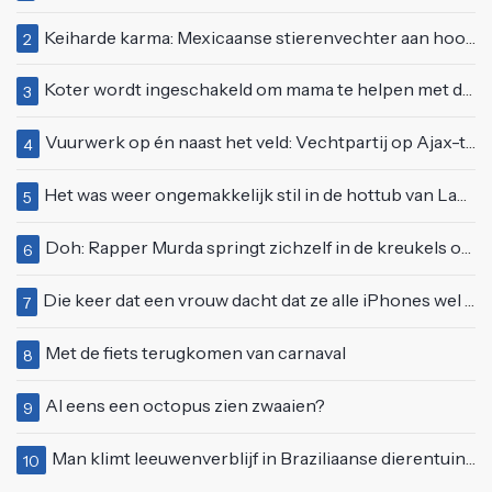
Keiharde karma: Mexicaanse stierenvechter aan hoorn gespietst voor ogen van duizenden toeschouwers
2
Koter wordt ingeschakeld om mama te helpen met de perfecte vakantiefoto te maken
3
Vuurwerk op én naast het veld: Vechtpartij op Ajax-tribune tussen supporters en stewards
4
Het was weer ongemakkelijk stil in de hottub van Lang Leve de Liefde
5
Doh: Rapper Murda springt zichzelf in de kreukels op het Moonstar Festival
6
Die keer dat een vrouw dacht dat ze alle iPhones wel op kon kopen
7
Met de fiets terugkomen van carnaval
8
Al eens een octopus zien zwaaien?
9
Man klimt leeuwenverblijf in Braziliaanse dierentuin en overleeft het niet
10