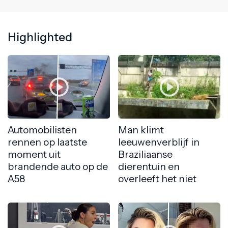
Highlighted
Automobilisten
Man klimt
rennen op laatste
leeuwenverblijf in
moment uit
Braziliaanse
brandende auto op de
dierentuin en
A58
overleeft het niet