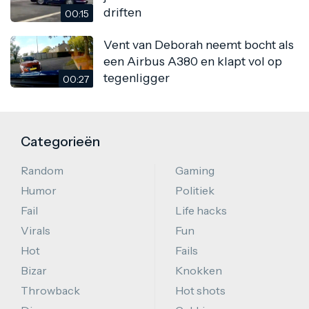
driften
00:15
Vent van Deborah neemt bocht als
een Airbus A380 en klapt vol op
tegenligger
00:27
Categorieën
Random
Gaming
Humor
Politiek
Fail
Life hacks
Virals
Fun
Hot
Fails
Bizar
Knokken
Throwback
Hot shots