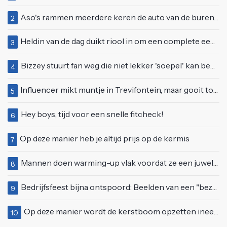
Aso's rammen meerdere keren de auto van de buren, maar doen alsof er niets gebeurd is
2
Heldin van de dag duikt riool in om een complete eendenfamilie te redden
3
Bizzey stuurt fan weg die niet lekker 'soepel' kan bewegen op podium
4
Influencer mikt muntje in Trevifontein, maar gooit toerist bijna knock-out
5
Hey boys, tijd voor een snelle fitcheck!
6
Op deze manier heb je altijd prijs op de kermis
7
Mannen doen warming-up vlak voordat ze een juwelierszaak in Rhenen overvallen
8
Bedrijfsfeest bijna ontspoord: Beelden van een "bezopen Tino Martin" gaan viraal
9
Op deze manier wordt de kerstboom opzetten ineens een stuk leuker
10