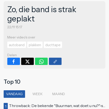
Zo, die band is strak
geplakt
22/11 15:17
Meer video's over
autoband
plakken
ducttape
Delen
Top 10
VANDAAG
WEEK
MAAND
Throwback: De bekende "Buurman, wat doet u nu?"-scène uit Flodder met Tatjana Šimić
1