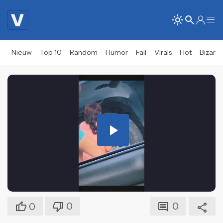
Nieuw
Top 10
Random
Humor
Fail
Virals
Hot
Bizar
Play
Video
0
0
0