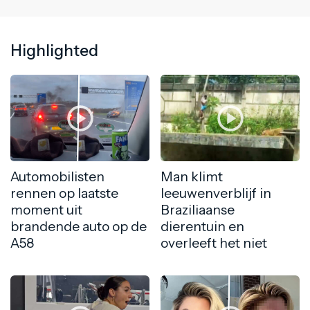
Highlighted
Automobilisten
Man klimt
rennen op laatste
leeuwenverblijf in
moment uit
Braziliaanse
brandende auto op de
dierentuin en
A58
overleeft het niet