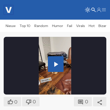
Nieuw
Top 10
Random
Humor
Fail
Virals
Hot
Bizar
Play
Video
0
0
0