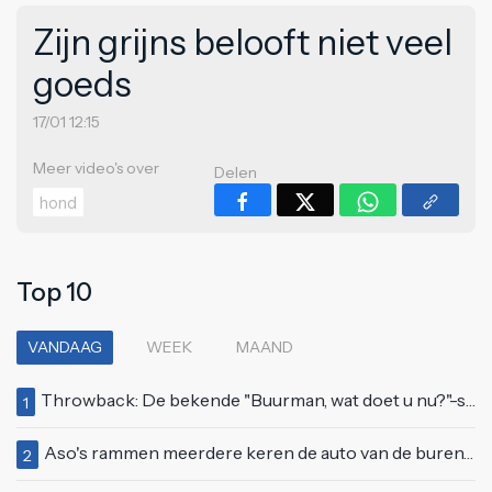
Zijn grijns belooft niet veel
goeds
17/01 12:15
Meer video's over
Delen
hond
Top 10
VANDAAG
WEEK
MAAND
Throwback: De bekende "Buurman, wat doet u nu?"-scène uit Flodder met Tatjana Šimić
1
Aso's rammen meerdere keren de auto van de buren, maar doen alsof er niets gebeurd is
2