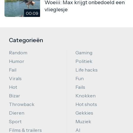
Woeiii: Max krijgt onbedoeld een
vlieglesje
00:09
Categorieën
Random
Gaming
Humor
Politiek
Fail
Life hacks
Virals
Fun
Hot
Fails
Bizar
Knokken
Throwback
Hot shots
Dieren
Gekkies
Sport
Muziek
Films & trailers
AI