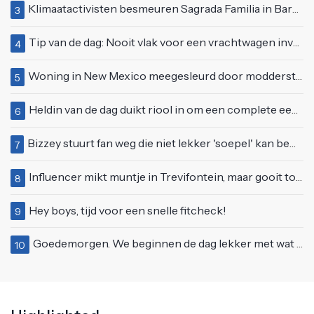
Klimaatactivisten besmeuren Sagrada Familia in Barcelona met lading verf
3
Tip van de dag: Nooit vlak voor een vrachtwagen invoegen
4
Woning in New Mexico meegesleurd door modderstroom
5
Heldin van de dag duikt riool in om een complete eendenfamilie te redden
6
Bizzey stuurt fan weg die niet lekker 'soepel' kan bewegen op podium
7
Influencer mikt muntje in Trevifontein, maar gooit toerist bijna knock-out
8
Hey boys, tijd voor een snelle fitcheck!
9
Goedemorgen. We beginnen de dag lekker met wat rek- en strekoefeningen
10