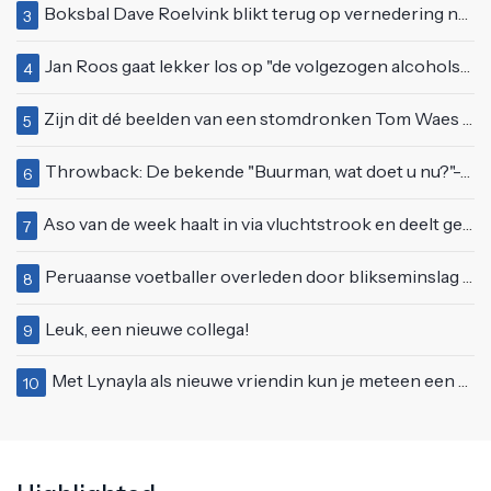
Boksbal Dave Roelvink blikt terug op vernedering na z'n gevecht met Melvin Manhoef
3
Jan Roos gaat lekker los op "de volgezogen alcoholspons" Robert Jensen
4
Zijn dit dé beelden van een stomdronken Tom Waes vlak voordat hij in z'n auto stapte?
5
Throwback: De bekende "Buurman, wat doet u nu?"-scène uit Flodder met Tatjana Šimić
6
Aso van de week haalt in via vluchtstrook en deelt gevaarlijke brake check uit
7
Peruaanse voetballer overleden door blikseminslag tijdens wedstrijd, vijf anderen gewond
8
Leuk, een nieuwe collega!
9
Met Lynayla als nieuwe vriendin kun je meteen een nieuw matras aanschaffen
10