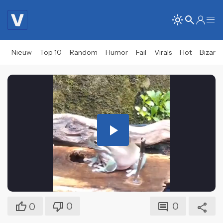
Nieuw
Top 10
Random
Humor
Fail
Virals
Hot
Bizar
Play
Video
0
0
0