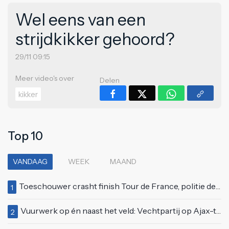
Wel eens van een
strijdkikker gehoord?
29/11 09:15
Meer video's over
Delen
kikker
Top 10
VANDAAG
WEEK
MAAND
Toeschouwer crasht finish Tour de France, politie deelt bodycheck uit
1
Vuurwerk op én naast het veld: Vechtpartij op Ajax-tribune tussen supporters en stewards
2