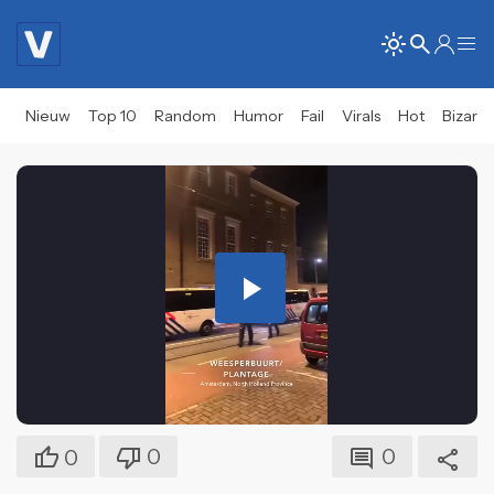
Nieuw
Top 10
Random
Humor
Fail
Virals
Hot
Bizar
Play
Video
0
0
0