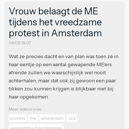
Vrouw belaagt de ME
tijdens het vreedzame
protest in Amsterdam
08/05 19:07
Wat ze precies dacht en van plan was toen ze in
haar eentje op een aantal gewapende ME'ers
afrende zullen we waarschijnlijk wel nooit
achterhalen, maar dat ook zij gewoon een paar
tikken zou kunnen krijgen is blijkbaar niet bij
haar opgekomen.
Meer video's over
protest
me
amsterdam
uva
weesperbuurt en plantage