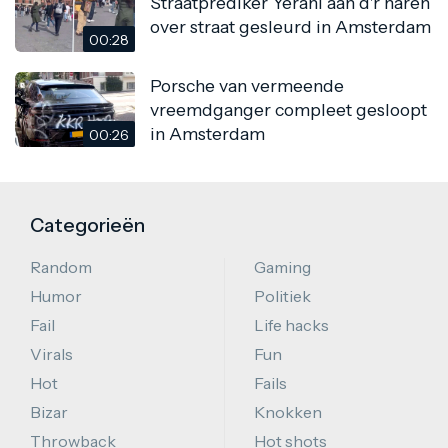
Straatprediker Yerani aan d'r haren
over straat gesleurd in Amsterdam
00:28
Porsche van vermeende
vreemdganger compleet gesloopt
in Amsterdam
00:26
Categorieën
Random
Gaming
Humor
Politiek
Fail
Life hacks
Virals
Fun
Hot
Fails
Bizar
Knokken
Throwback
Hot shots