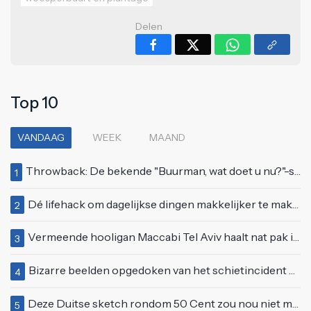
Delen
Top 10
VANDAAG
WEEK
MAAND
Throwback: De bekende "Buurman, wat doet u nu?"-scène uit Flodder met Tatjana Šimić
1
Dé lifehack om dagelijkse dingen makkelijker te maken
2
Vermeende hooligan Maccabi Tel Aviv haalt nat pak in Amsterdamse gracht
3
Bizarre beelden opgedoken van het schietincident Vinkhuizen Bar in Groningen
4
Deze Duitse sketch rondom 50 Cent zou nou niet meer op tv kunnen
5