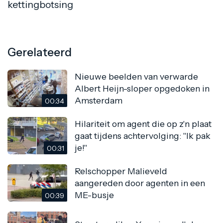
kettingbotsing
Gerelateerd
Nieuwe beelden van verwarde
Albert Heijn-sloper opgedoken in
Amsterdam
00:34
Hilariteit om agent die op z'n plaat
gaat tijdens achtervolging: "Ik pak
je!"
00:31
Relschopper Malieveld
aangereden door agenten in een
ME-busje
00:39