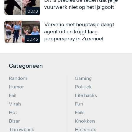
vuurwerk niet op het ijs gooit
00:16
Vervelio met heuptasje daagt
agent uit en krijgt laag
pepperspray in z'n smoel
00:45
Categorieën
Random
Gaming
Humor
Politiek
Fail
Life hacks
Virals
Fun
Hot
Fails
Bizar
Knokken
Throwback
Hot shots