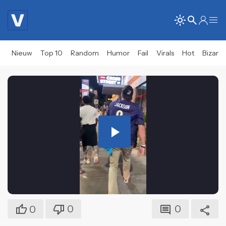
Nieuw
Top 10
Random
Humor
Fail
Virals
Hot
Bizar
Play
Video
0
0
0