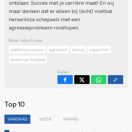
ontslaan. Succes met je carrière maat! En wij
maar denken dat er alleen bij (echt) voetbal
hersenloze schepsels met een
agressieprobleem rondlopen.
Meer video's over
baltimore ravens
agressief
karma
supporter
american football
Delen
Top 10
VANDAAG
WEEK
MAAND