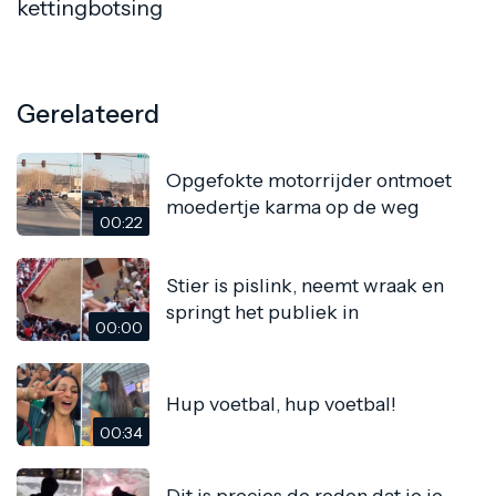
kettingbotsing
Gerelateerd
Opgefokte motorrijder ontmoet
moedertje karma op de weg
00:22
Stier is pislink, neemt wraak en
springt het publiek in
00:00
Hup voetbal, hup voetbal!
00:34
Dit is precies de reden dat je je