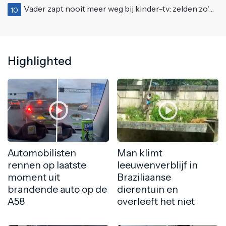
Vader zapt nooit meer weg bij kinder-tv: zelden zo'n 'beweeglijke' kikker gezien
10
Highlighted
Automobilisten
Man klimt
rennen op laatste
leeuwenverblijf in
moment uit
Braziliaanse
brandende auto op de
dierentuin en
A58
overleeft het niet