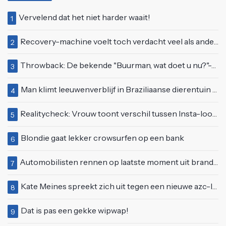
Vervelend dat het niet harder waait!
1
Recovery-machine voelt toch verdacht veel als ander soort work-out
2
Throwback: De bekende "Buurman, wat doet u nu?"-scène uit Flodder met Tatjana Šimić
3
Man klimt leeuwenverblijf in Braziliaanse dierentuin en overleeft het niet
4
Realitycheck: Vrouw toont verschil tussen Insta-look en realiteit
5
Blondie gaat lekker crowsurfen op een bank
6
Automobilisten rennen op laatste moment uit brandende auto op de A58
7
Kate Meines spreekt zich uit tegen een nieuwe azc-locatie in Lisse
8
Dat is pas een gekke wipwap!
9