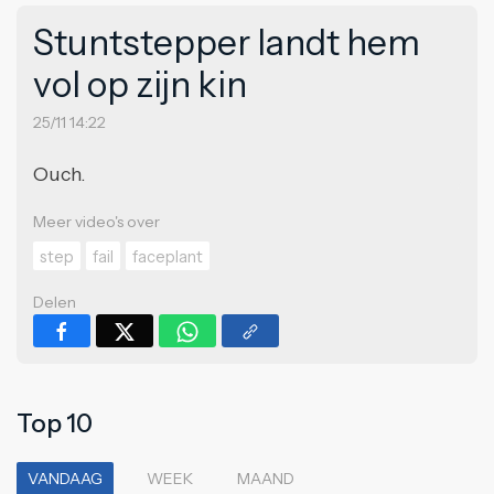
Stuntstepper landt hem
vol op zijn kin
25/11 14:22
Ouch.
Meer video's over
step
fail
faceplant
Delen
Top 10
VANDAAG
WEEK
MAAND