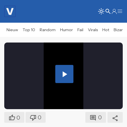
Nieuw
Top 10
Random
Humor
Fail
Virals
Hot
Bizar
Play
Video
0
0
0