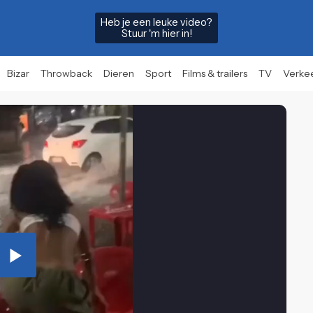
Heb je een leuke video?
Stuur 'm hier in!
Bizar
Throwback
Dieren
Sport
Films & trailers
TV
Verke
Play
Video