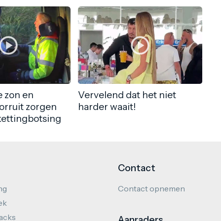
 zon en
Vervelend dat het niet
orruit zorgen
harder waait!
kettingbotsing
Contact
ng
Contact opnemen
ek
hacks
Aanraders