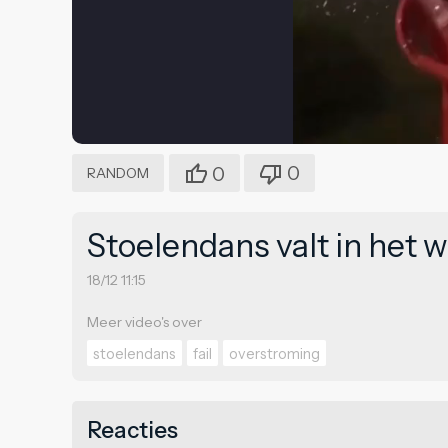
0
0
RANDOM
Stoelendans valt in het 
18/12 11:15
Meer video's over
stoelendans
fail
overstroming
Reacties