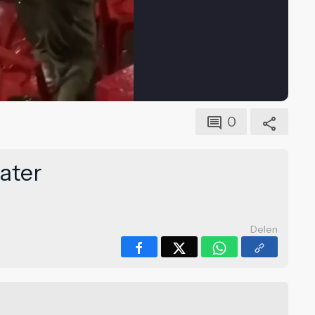
0
water
Delen