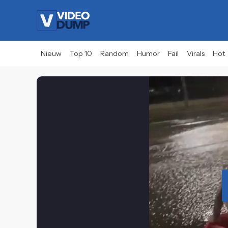
Nieuw
Top 10
Random
Humor
Fail
Virals
Hot