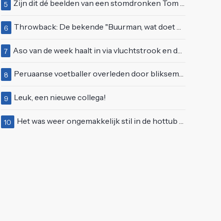
Zijn dit dé beelden van een stomdronken Tom Waes vlak voordat hij in z'n auto stapte?
5
Throwback: De bekende "Buurman, wat doet u nu?"-scène uit Flodder met Tatjana Šimić
6
Aso van de week haalt in via vluchtstrook en deelt gevaarlijke brake check uit
7
Peruaanse voetballer overleden door blikseminslag tijdens wedstrijd, vijf anderen gewond
8
Leuk, een nieuwe collega!
9
Het was weer ongemakkelijk stil in de hottub van Lang Leve de Liefde
10