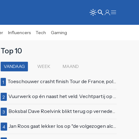
er
Influencers
Tech
Gaming
Top 10
VANDAAG
WEEK
MAAND
Toeschouwer crasht finish Tour de France, politie deelt bodycheck uit
1
Vuurwerk op én naast het veld: Vechtpartij op Ajax-tribune tussen supporters en stewards
2
Boksbal Dave Roelvink blikt terug op vernedering na z'n gevecht met Melvin Manhoef
3
Jan Roos gaat lekker los op "de volgezogen alcoholspons" Robert Jensen
4