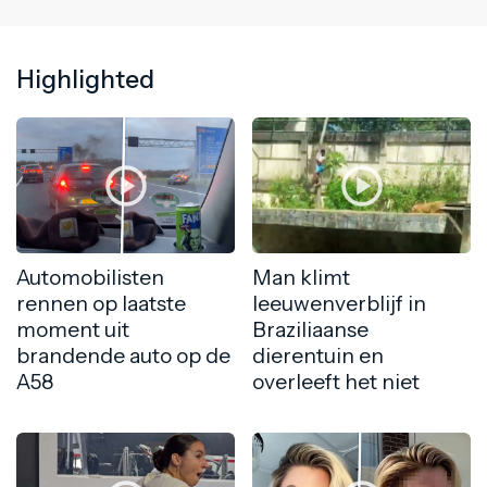
Highlighted
Automobilisten
Man klimt
rennen op laatste
leeuwenverblijf in
moment uit
Braziliaanse
brandende auto op de
dierentuin en
A58
overleeft het niet