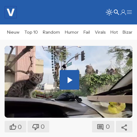
Nieuw
Top 10
Random
Humor
Fail
Virals
Hot
Bizar
Play
Video
0
0
0