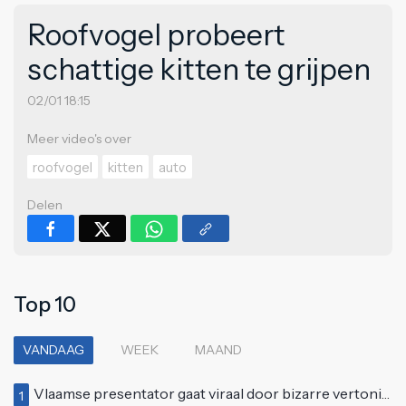
Roofvogel probeert
schattige kitten te grijpen
02/01 18:15
Meer video's over
roofvogel
kitten
auto
Delen
Top 10
VANDAAG
WEEK
MAAND
Vlaamse presentator gaat viraal door bizarre vertoning op live televisie: "Helemaal stijf van de bloem"
1