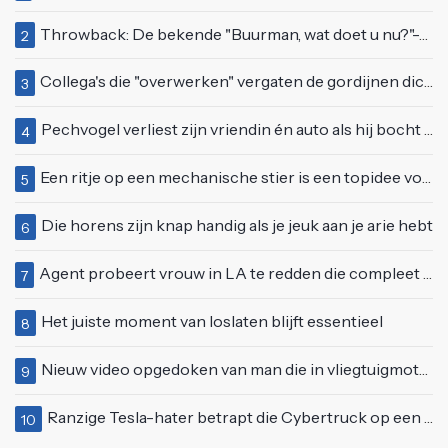
Throwback: De bekende "Buurman, wat doet u nu?"-scène uit Flodder met Tatjana Šimić
2
Collega's die "overwerken" vergaten de gordijnen dicht te doen
3
Pechvogel verliest zijn vriendin én auto als hij bocht te scherp neemt
4
Een ritje op een mechanische stier is een topidee voor een eerste date
5
Die horens zijn knap handig als je jeuk aan je arie hebt
6
Agent probeert vrouw in LA te redden die compleet van het padje is
7
Het juiste moment van loslaten blijft essentieel
8
Nieuw video opgedoken van man die in vliegtuigmotor springt op vliegveld Milaan
9
Ranzige Tesla-hater betrapt die Cybertruck op een 'speciale bruine coating' trakteert
10