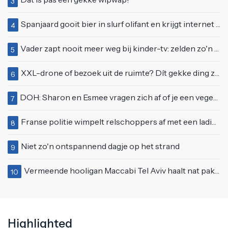
3
Spanjaard gooit bier in slurf olifant en krijgt internet over zich heen
4
Vader zapt nooit meer weg bij kinder-tv: zelden zo'n 'beweeglijke' kikker gezien
5
XXL-drone of bezoek uit de ruimte? Dít gekke ding zweeft boven Nederland
6
DOH: Sharon en Esmee vragen zich af of je een vegetariër bent als je kip eet
7
Franse politie wimpelt relschoppers af met een lading peperige eau de cologne
8
Niet zo'n ontspannend dagje op het strand
9
Vermeende hooligan Maccabi Tel Aviv haalt nat pak in Amsterdamse gracht
10
Highlighted