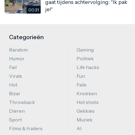
gaat tijdens achtervolging: "Ik pak
je!"
00:31
Categorieën
Random
Gaming
Humor
Politiek
Fail
Life hacks
Virals
Fun
Hot
Fails
Bizar
Knokken
Throwback
Hot shots
Dieren
Gekkies
Sport
Muziek
Films & trailers
AI