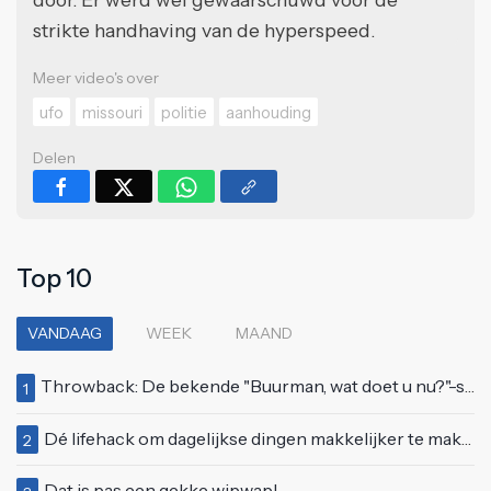
strikte handhaving van de hyperspeed.
Meer video's over
ufo
missouri
politie
aanhouding
Delen
Top 10
VANDAAG
WEEK
MAAND
Throwback: De bekende "Buurman, wat doet u nu?"-scène uit Flodder met Tatjana Šimić
1
Dé lifehack om dagelijkse dingen makkelijker te maken
2
Dat is pas een gekke wipwap!