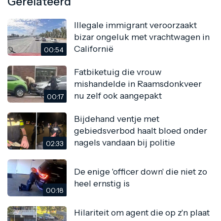
Gerelateerd
Illegale immigrant veroorzaakt
bizar ongeluk met vrachtwagen in
Californië
00:54
Fatbiketuig die vrouw
mishandelde in Raamsdonkveer
nu zelf ook aangepakt
00:17
Bijdehand ventje met
gebiedsverbod haalt bloed onder
nagels vandaan bij politie
02:33
De enige 'officer down' die niet zo
heel ernstig is
00:18
Hilariteit om agent die op z'n plaat