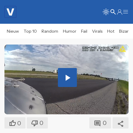
Nieuw
Top 10
Random
Humor
Fail
Virals
Hot
Bizar
Play
Video
0
0
0