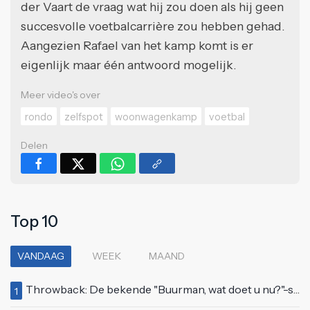
der Vaart de vraag wat hij zou doen als hij geen
succesvolle voetbalcarrière zou hebben gehad.
Aangezien Rafael van het kamp komt is er
eigenlijk maar één antwoord mogelijk.
Meer video's over
rondo
zelfspot
woonwagenkamp
voetbal
Delen
Top 10
VANDAAG
WEEK
MAAND
Throwback: De bekende "Buurman, wat doet u nu?"-scène uit Flodder met Tatjana Šimić
1