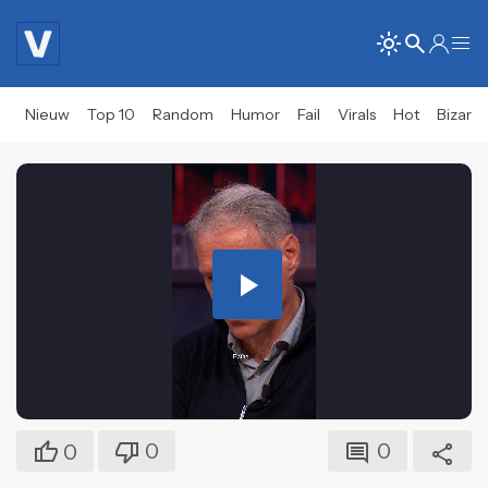
Nieuw
Top 10
Random
Humor
Fail
Virals
Hot
Bizar
Play
Video
0
0
0