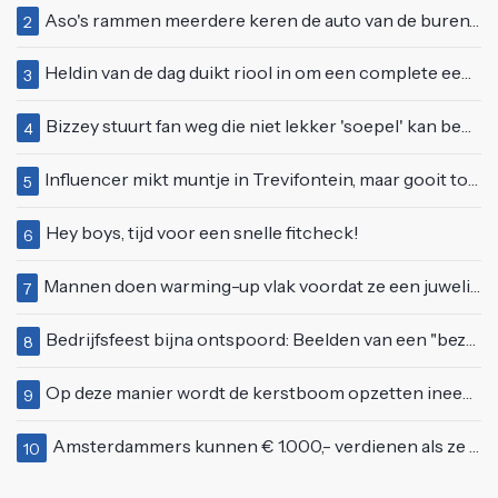
Aso's rammen meerdere keren de auto van de buren, maar doen alsof er niets gebeurd is
2
Heldin van de dag duikt riool in om een complete eendenfamilie te redden
3
Bizzey stuurt fan weg die niet lekker 'soepel' kan bewegen op podium
4
Influencer mikt muntje in Trevifontein, maar gooit toerist bijna knock-out
5
Hey boys, tijd voor een snelle fitcheck!
6
Mannen doen warming-up vlak voordat ze een juwelierszaak in Rhenen overvallen
7
Bedrijfsfeest bijna ontspoord: Beelden van een "bezopen Tino Martin" gaan viraal
8
Op deze manier wordt de kerstboom opzetten ineens een stuk leuker
9
Amsterdammers kunnen € 1.000,- verdienen als ze deze simpele vragen goed beantwoorden
10