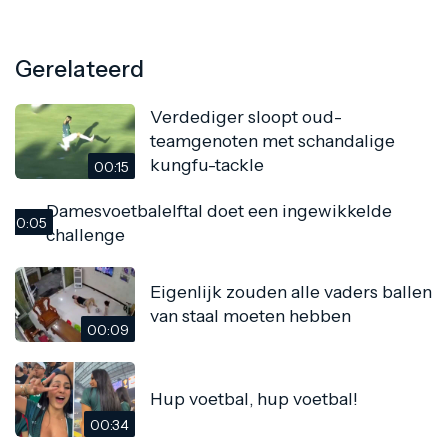
Gerelateerd
Verdediger sloopt oud-
teamgenoten met schandalige
kungfu-tackle
00:15
Damesvoetbalelftal doet een ingewikkelde
00:05
challenge
Eigenlijk zouden alle vaders ballen
van staal moeten hebben
00:09
Hup voetbal, hup voetbal!
00:34