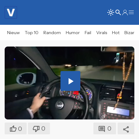
Nieuw
Top 10
Random
Humor
Fail
Virals
Hot
Bizar
Play
Video
0
0
0