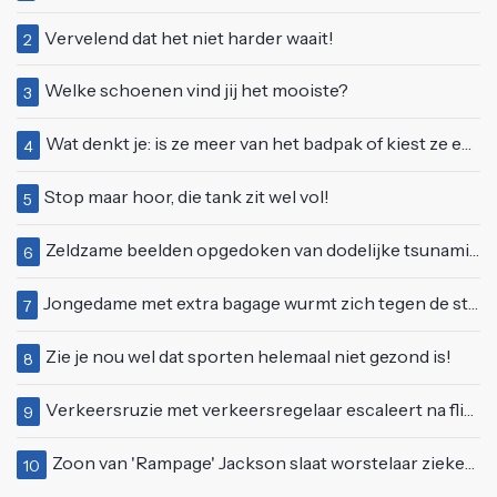
Vervelend dat het niet harder waait!
2
Welke schoenen vind jij het mooiste?
3
Wat denkt je: is ze meer van het badpak of kiest ze eerder voor een bikini?
4
Stop maar hoor, die tank zit wel vol!
5
Zeldzame beelden opgedoken van dodelijke tsunami uit 2004
6
Jongedame met extra bagage wurmt zich tegen de stroom van de roltrap
7
Zie je nou wel dat sporten helemaal niet gezond is!
8
Verkeersruzie met verkeersregelaar escaleert na flinke klap met pion
9
Zoon van 'Rampage' Jackson slaat worstelaar ziekenhuis in tijdens liveshow in LA
10