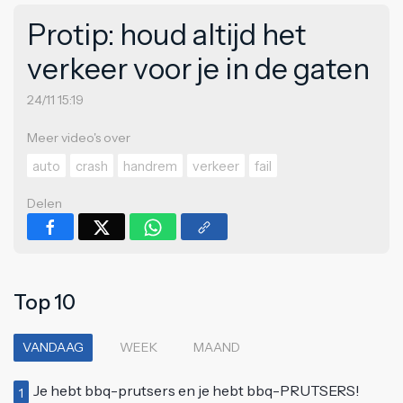
Protip: houd altijd het
verkeer voor je in de gaten
24/11 15:19
Meer video's over
auto
crash
handrem
verkeer
fail
Delen
Top 10
VANDAAG
WEEK
MAAND
Je hebt bbq-prutsers en je hebt bbq-PRUTSERS!
1