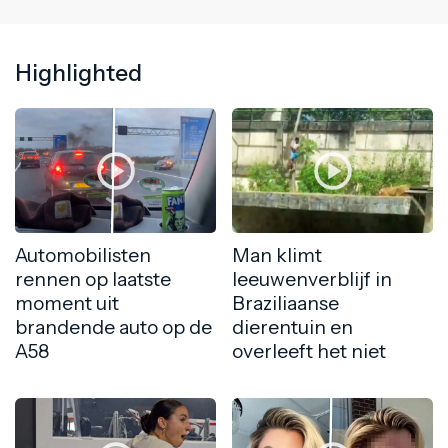
Highlighted
Automobilisten
Man klimt
rennen op laatste
leeuwenverblijf in
moment uit
Braziliaanse
brandende auto op de
dierentuin en
A58
overleeft het niet