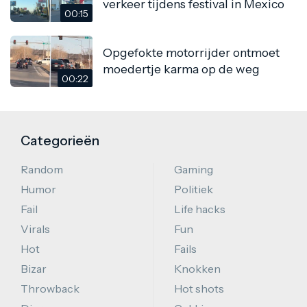
verkeer tijdens festival in Mexico
00:15
Opgefokte motorrijder ontmoet
moedertje karma op de weg
00:22
Categorieën
Random
Gaming
Humor
Politiek
Fail
Life hacks
Virals
Fun
Hot
Fails
Bizar
Knokken
Throwback
Hot shots