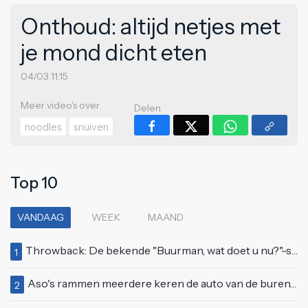
Onthoud: altijd netjes met
je mond dicht eten
04/03 11:15
Meer video's over
Delen
noodles
snuiven
Top 10
VANDAAG
WEEK
MAAND
Throwback: De bekende "Buurman, wat doet u nu?"-scène uit Flodder met Tatjana Šimić
1
Aso's rammen meerdere keren de auto van de buren, maar doen alsof er niets gebeurd is
2