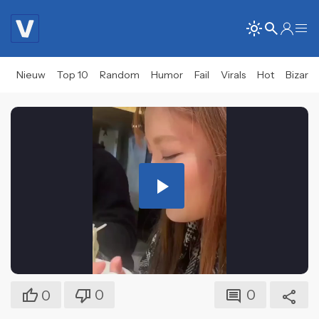
Nieuw
Top 10
Random
Humor
Fail
Virals
Hot
Bizar
Play
Video
0
0
0