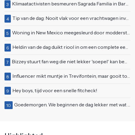
Klimaatactivisten besmeuren Sagrada Familia in Barcelona met lading verf
3
Tip van de dag: Nooit vlak voor een vrachtwagen invoegen
4
Woning in New Mexico meegesleurd door modderstroom
5
Heldin van de dag duikt riool in om een complete eendenfamilie te redden
6
Bizzey stuurt fan weg die niet lekker 'soepel' kan bewegen op podium
7
Influencer mikt muntje in Trevifontein, maar gooit toerist bijna knock-out
8
Hey boys, tijd voor een snelle fitcheck!
9
Goedemorgen. We beginnen de dag lekker met wat rek- en strekoefeningen
10