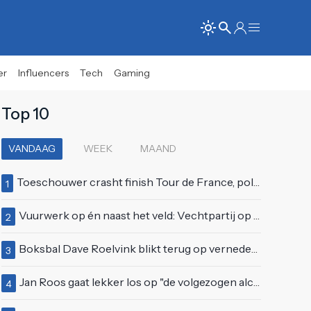
er
Influencers
Tech
Gaming
Top 10
VANDAAG
WEEK
MAAND
Toeschouwer crasht finish Tour de France, politie deelt bodycheck uit
1
Vuurwerk op én naast het veld: Vechtpartij op Ajax-tribune tussen supporters en stewards
2
Boksbal Dave Roelvink blikt terug op vernedering na z'n gevecht met Melvin Manhoef
3
Jan Roos gaat lekker los op "de volgezogen alcoholspons" Robert Jensen
4