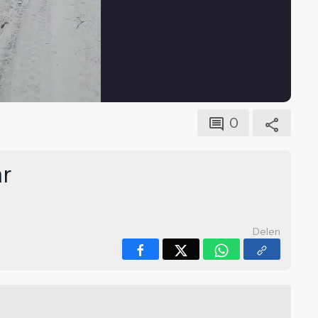
0
ar
Delen