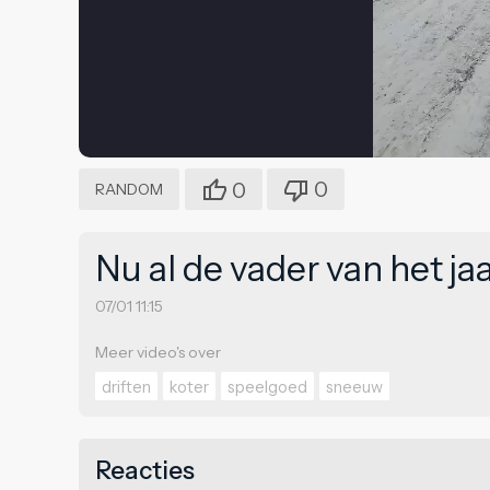
0
0
RANDOM
Nu al de vader van het ja
07/01 11:15
Meer video's over
driften
koter
speelgoed
sneeuw
Reacties