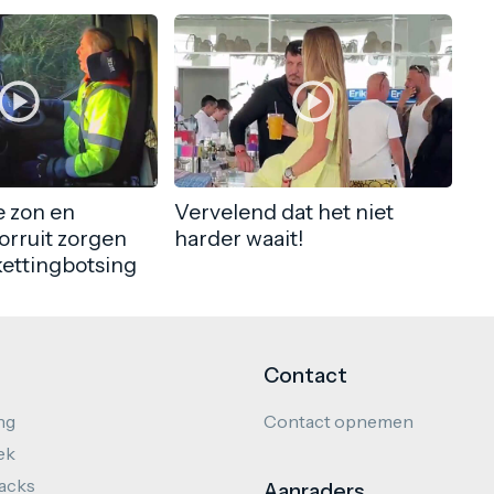
 zon en
Vervelend dat het niet
orruit zorgen
harder waait!
kettingbotsing
Contact
ng
Contact opnemen
ek
hacks
Aanraders