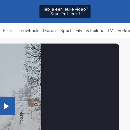
Heb je een leuke video?
Stuur 'm hier in!
Bizar
Throwback
Dieren
Sport
Films & trailers
TV
Verke
Play
Video