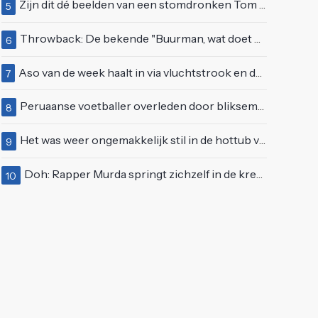
Zijn dit dé beelden van een stomdronken Tom Waes vlak voordat hij in z'n auto stapte?
5
Throwback: De bekende "Buurman, wat doet u nu?"-scène uit Flodder met Tatjana Šimić
6
Aso van de week haalt in via vluchtstrook en deelt gevaarlijke brake check uit
7
Peruaanse voetballer overleden door blikseminslag tijdens wedstrijd, vijf anderen gewond
8
Het was weer ongemakkelijk stil in de hottub van Lang Leve de Liefde
9
Doh: Rapper Murda springt zichzelf in de kreukels op het Moonstar Festival
10