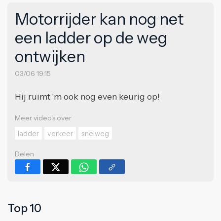
Motorrijder kan nog net
een ladder op de weg
ontwijken
03/06 19:15
Hij ruimt 'm ook nog even keurig op!
Meer video's over
ladder
verkeer
snelweg
Delen
Top 10