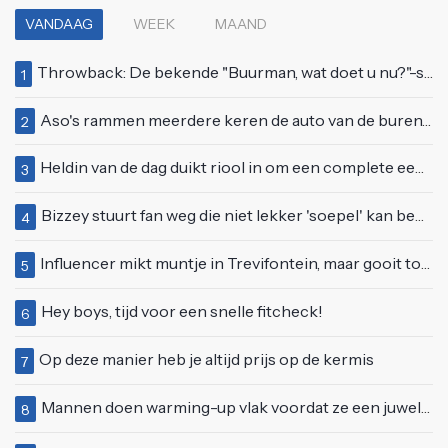
VANDAAG
WEEK
MAAND
Throwback: De bekende "Buurman, wat doet u nu?"-scène uit Flodder met Tatjana Šimić
1
Aso's rammen meerdere keren de auto van de buren, maar doen alsof er niets gebeurd is
2
Heldin van de dag duikt riool in om een complete eendenfamilie te redden
3
Bizzey stuurt fan weg die niet lekker 'soepel' kan bewegen op podium
4
Influencer mikt muntje in Trevifontein, maar gooit toerist bijna knock-out
5
Hey boys, tijd voor een snelle fitcheck!
6
Op deze manier heb je altijd prijs op de kermis
7
Mannen doen warming-up vlak voordat ze een juwelierszaak in Rhenen overvallen
8