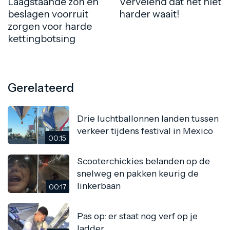
Laagstaande zon en
Vervelend dat het niet
beslagen voorruit
harder waait!
zorgen voor harde
kettingbotsing
Gerelateerd
Drie luchtballonnen landen tussen
verkeer tijdens festival in Mexico
00:15
Scooterchickies belanden op de
snelweg en pakken keurig de
linkerbaan
00:17
Pas op: er staat nog verf op je
ladder