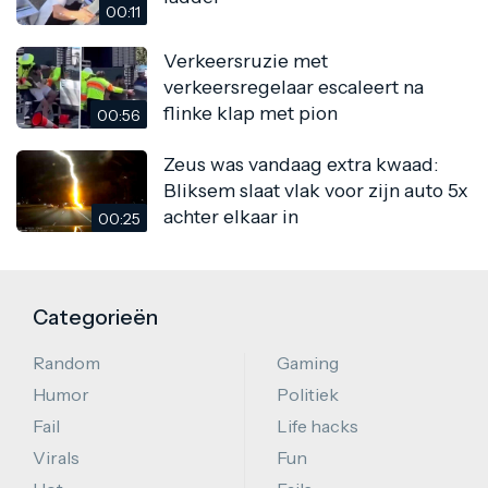
00:11
Verkeersruzie met
verkeersregelaar escaleert na
flinke klap met pion
00:56
Zeus was vandaag extra kwaad:
Bliksem slaat vlak voor zijn auto 5x
achter elkaar in
00:25
Categorieën
Random
Gaming
Humor
Politiek
Fail
Life hacks
Virals
Fun