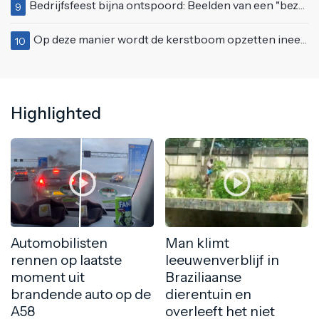
Bedrijfsfeest bijna ontspoord: Beelden van een "bezopen Tino Martin" gaan viraal
9
Op deze manier wordt de kerstboom opzetten ineens een stuk leuker
10
Highlighted
Automobilisten
Man klimt
rennen op laatste
leeuwenverblijf in
moment uit
Braziliaanse
brandende auto op de
dierentuin en
A58
overleeft het niet