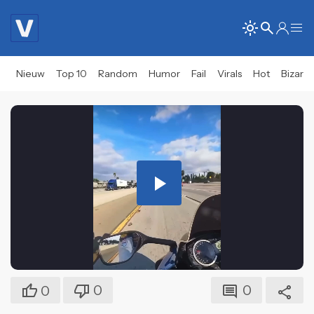
Nieuw
Top 10
Random
Humor
Fail
Virals
Hot
Bizar
Play
Video
0
0
0