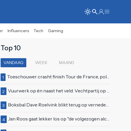
er
Influencers
Tech
Gaming
Top 10
VANDAAG
WEEK
MAAND
Toeschouwer crasht finish Tour de France, politie deelt bodycheck uit
1
Vuurwerk op én naast het veld: Vechtpartij op Ajax-tribune tussen supporters en stewards
2
Boksbal Dave Roelvink blikt terug op vernedering na z'n gevecht met Melvin Manhoef
3
Jan Roos gaat lekker los op "de volgezogen alcoholspons" Robert Jensen
4