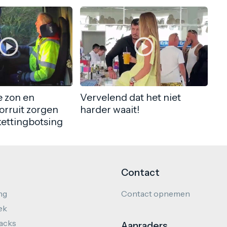
 zon en
Vervelend dat het niet
orruit zorgen
harder waait!
kettingbotsing
Contact
ng
Contact opnemen
ek
hacks
Aanraders