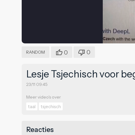
0
0
RANDOM
Lesje Tsjechisch voor be
23/11 09:45
Meer video's over
taal
tsjechisch
Reacties