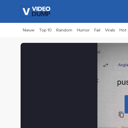
Nieuw
Top 10
Random
Humor
Fail
Virals
Hot