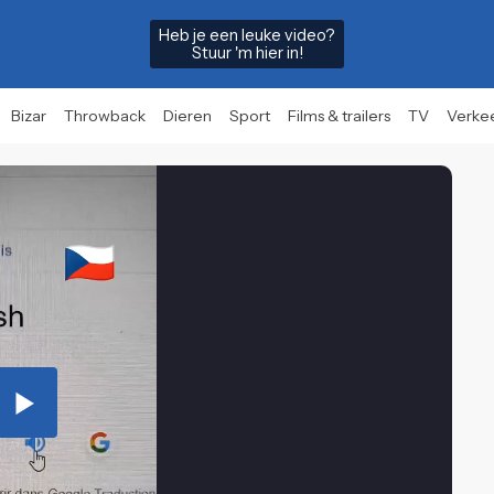
Heb je een leuke video?
Stuur 'm hier in!
Bizar
Throwback
Dieren
Sport
Films & trailers
TV
Verke
Play
Video