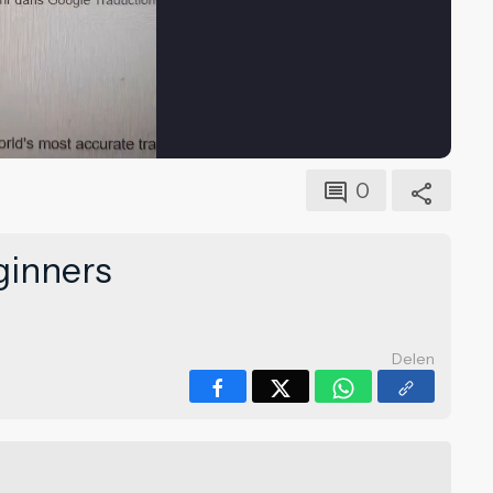
0
ginners
Delen