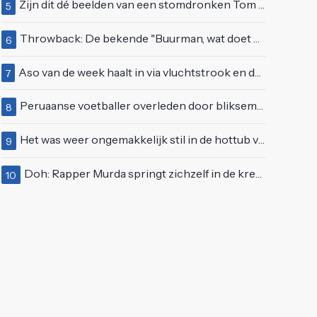
Zijn dit dé beelden van een stomdronken Tom Waes vlak voordat hij in z'n auto stapte?
5
Throwback: De bekende "Buurman, wat doet u nu?"-scène uit Flodder met Tatjana Šimić
6
Aso van de week haalt in via vluchtstrook en deelt gevaarlijke brake check uit
7
Peruaanse voetballer overleden door blikseminslag tijdens wedstrijd, vijf anderen gewond
8
Het was weer ongemakkelijk stil in de hottub van Lang Leve de Liefde
9
Doh: Rapper Murda springt zichzelf in de kreukels op het Moonstar Festival
10