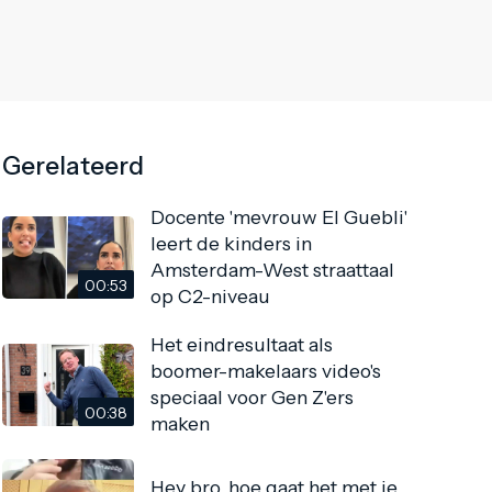
Gerelateerd
Docente 'mevrouw El Guebli'
leert de kinders in
Amsterdam-West straattaal
00:53
op C2-niveau
Het eindresultaat als
boomer-makelaars video's
speciaal voor Gen Z'ers
00:38
maken
Hey bro, hoe gaat het met je