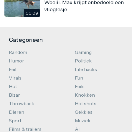
Woeiii: Max krijgt onbedoeld een
vlieglesje
00:09
Categorieën
Random
Gaming
Humor
Politiek
Fail
Life hacks
Virals
Fun
Hot
Fails
Bizar
Knokken
Throwback
Hot shots
Dieren
Gekkies
Sport
Muziek
Films & trailers
AI