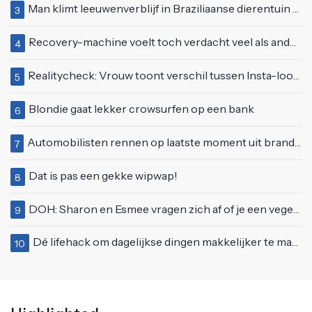
Man klimt leeuwenverblijf in Braziliaanse dierentuin en overleeft het niet
3
Recovery-machine voelt toch verdacht veel als ander soort work-out
4
Realitycheck: Vrouw toont verschil tussen Insta-look en realiteit
5
Blondie gaat lekker crowsurfen op een bank
6
Automobilisten rennen op laatste moment uit brandende auto op de A58
7
Dat is pas een gekke wipwap!
8
DOH: Sharon en Esmee vragen zich af of je een vegetariër bent als je kip eet
9
Dé lifehack om dagelijkse dingen makkelijker te maken
10