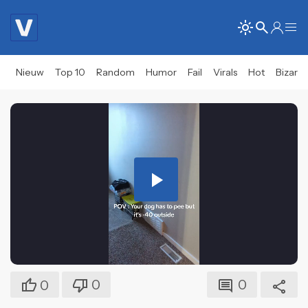
Nieuw
Top 10
Random
Humor
Fail
Virals
Hot
Bizar
Play
Video
0
0
0