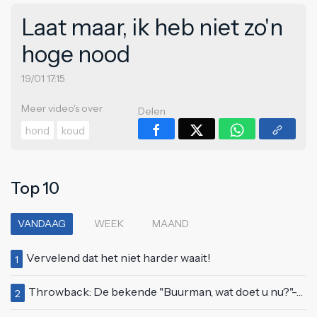
Laat maar, ik heb niet zo'n
hoge nood
19/01 17:15
Meer video's over
Delen
hond
koud
Top 10
VANDAAG
WEEK
MAAND
Vervelend dat het niet harder waait!
1
Throwback: De bekende "Buurman, wat doet u nu?"-scène uit Flodder met Tatjana Šimić
2