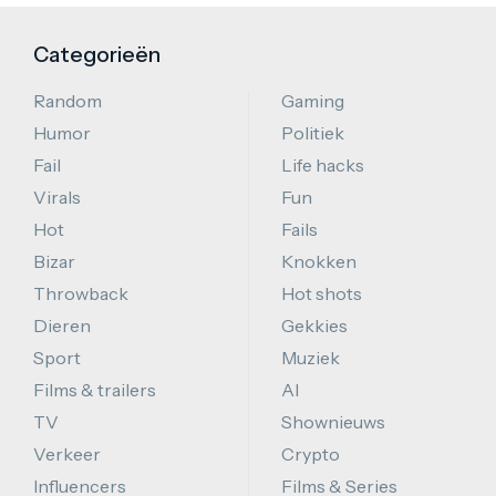
Categorieën
Random
Gaming
Humor
Politiek
Fail
Life hacks
Virals
Fun
Hot
Fails
Bizar
Knokken
Throwback
Hot shots
Dieren
Gekkies
Sport
Muziek
Films & trailers
AI
TV
Shownieuws
Verkeer
Crypto
Influencers
Films & Series