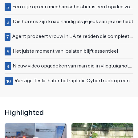
Een ritje op een mechanische stier is een topidee voor een eerste date
5
Die horens zijn knap handig als je jeuk aan je arie hebt
6
Agent probeert vrouw in LA te redden die compleet van het padje is
7
Het juiste moment van loslaten blijft essentieel
8
Nieuw video opgedoken van man die in vliegtuigmotor springt op vliegveld Milaan
9
Ranzige Tesla-hater betrapt die Cybertruck op een 'speciale bruine coating' trakteert
10
Highlighted