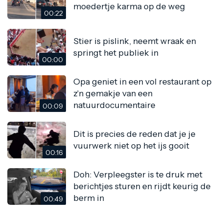
moedertje karma op de weg
00:22
Stier is pislink, neemt wraak en
springt het publiek in
00:00
Opa geniet in een vol restaurant op
z'n gemakje van een
natuurdocumentaire
00:09
Dit is precies de reden dat je je
vuurwerk niet op het ijs gooit
00:16
Doh: Verpleegster is te druk met
berichtjes sturen en rijdt keurig de
berm in
00:49