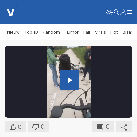
Nieuw
Top 10
Random
Humor
Fail
Virals
Hot
Bizar
Play
Video
0
0
0