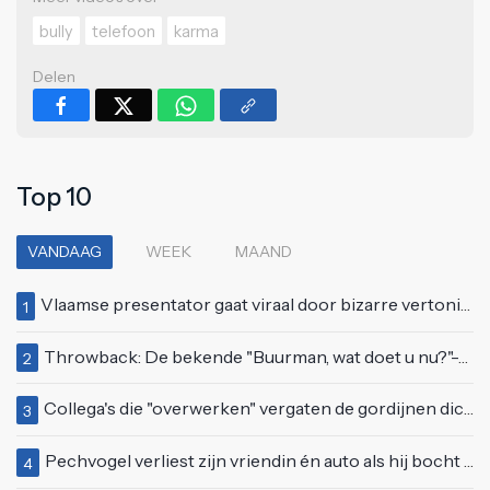
bully
telefoon
karma
Delen
Top 10
VANDAAG
WEEK
MAAND
Vlaamse presentator gaat viraal door bizarre vertoning op live televisie: "Helemaal stijf van de bloem"
1
Throwback: De bekende "Buurman, wat doet u nu?"-scène uit Flodder met Tatjana Šimić
2
Collega's die "overwerken" vergaten de gordijnen dicht te doen
3
Pechvogel verliest zijn vriendin én auto als hij bocht te scherp neemt
4